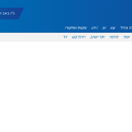
כ"ו באב תשפ"ו |
 ונדל"ן
דעות
אוכל
יהדות
הפקות וסיקורים
ספורט
פורומים
אתר ישיבה
יצירת קשר
עוד