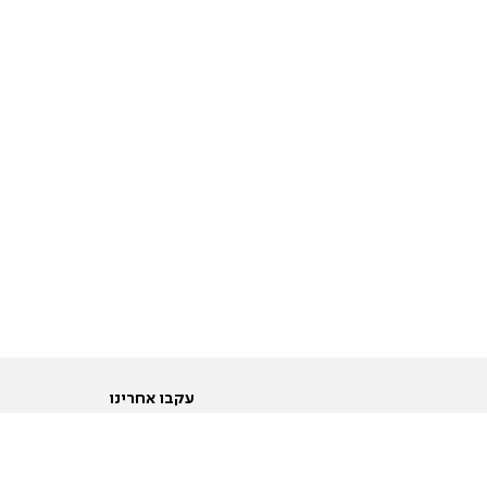
עקבו אחרינו
ות
טוויטר
ם הריון ולידה
פייסבוק