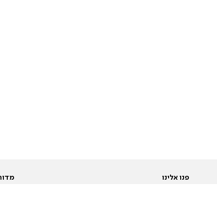
פנו אלינו
מדור
אודות
Pусский
חד
יצירת קשר
عربية
מב