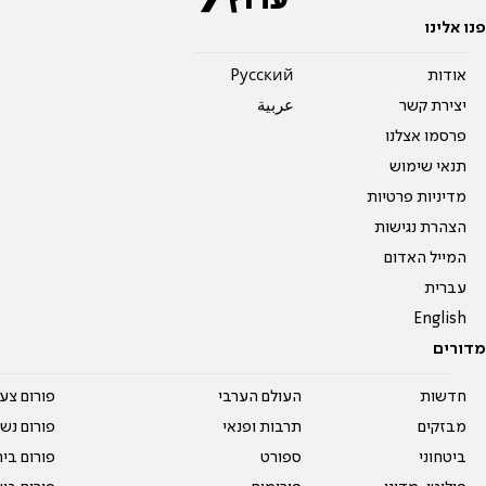
פנו אלינו
אודות
Pусский
יצירת קשר
عربية
פרסמו אצלנו
תנאי שימוש
מדיניות פרטיות
הצהרת נגישות
המייל האדום
עברית
English
מדורים
חדשות
העולם הערבי
פורום צע
מבזקים
תרבות ופנאי
פורום נשו
ביטחוני
ספורט
פורום בי