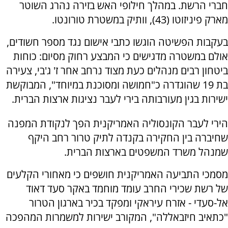
חברי הרשת. במהלך חילופי האש בזירה נהרג השוטר
מארק פיניזוטו (43), וותיק במשטרת טורונטו.
בעקבות הפשיטה הוגשו כתבי אישום נגד מספר חשודים,
אולם במשטרה מדגישים כי המבצע רחוק מסיום: כוחות
ביטחון רבים מנהלים כעת מצוד נרחב אחר ז' ג'בי, צעירה
בת 19 שהוגדרה כ"חמושה ומסוכנת במיוחד", המבוקשת
ישירות בגין מעורבותה בירי לעבר נציגות ארצות הברית.
הירי לעבר הקונסוליה האמריקנית הפך לנקודת המפנה
שחיברה בין החקירה בקנדה לתיק טרור רחב היקף
שמנהל משרד המשפטים בארצות הברית.
מסמכי התביעה האמריקנית חושפים כי מאחורי הקלעים
של רשת שכירי החרב עומד מוחמד באקר סעד דאוד
אל-סעדי - אזרח עיראקי ומפקד בכיר בארגון הטרור
"כתאיב חיזבאללה", המקורב ישירות למשמרות המהפכה