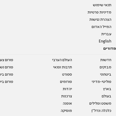
תנאי שימוש
מדיניות פרטיות
הצהרת נגישות
המייל האדום
עברית
English
מדורים
חדשות
העולם הערבי
פורום צע
מבזקים
תרבות ופנאי
פורום נשו
ביטחוני
ספורט
פורום בי
פוליטי-מדיני
פורומים
פורום בי
בארץ
יהדות
בעולם
צרכנות
משפט ופלילים
אופנה
כלכלה ונדל"ן
מוסיקה