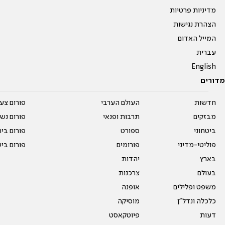
מדיניות פרטיות
הצהרת נגישות
המייל האדום
עברית
English
מדורים
חדשות
העולם הערבי
פורום צע
מבזקים
תרבות ופנאי
פורום נשו
ביטחוני
ספורט
פורום בי
פוליטי-מדיני
פורומים
פורום בי
בארץ
יהדות
בעולם
צרכנות
משפט ופלילים
אופנה
כלכלה ונדל"ן
מוסיקה
דעות
פיוטקאסט