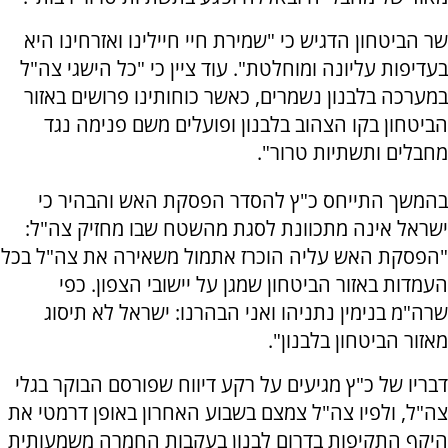
שר הביטחון הדגיש כי "שמירת חיי חיילינו ואזרחינו היא
בעדיפות עליונה ומוחלטת". עוד ציין כי "כל הישגי צה"ל
במערכה בלבנון נשמרים, כאשר כוחותינו פרושים באזור
הביטחון בקו הצהוב בלבנון ופועלים משם פנימה נגד
מחבלים ותשתיות טרור".
בהמשך התייחס כ"ץ להסדר הפסקת האש והבהיר כי
ישראל אינה מתכוונת לסגת מהשטח שבו מחזיק צה"ל:
"הפסקת האש עליה הוכרז אתמול משאירה את צה"ל בכל
העמדות באזור הביטחון שמגן על יישובי הצפון. כפי
שרה"מ בנימין נתניהו ואני הבהרנו: ישראל לא תיסוג
מאזור הביטחון בלבנון".
דבריו של כ"ץ מגיעים על רקע דיווח שפורסם הבוקר בגלי
צה"ל, ולפיו צה"ל צמצם בשבוע האחרון באופן דרמטי את
היקף התקיפות בדרום לבנון בעקבות החמרה משמעותית