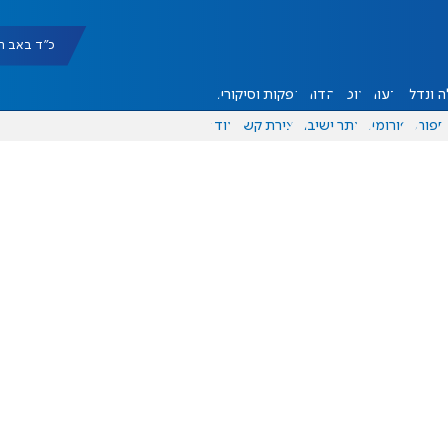
כ"ד באב תשפ"ו |
 ונדל"ן
דעות
אוכל
יהדות
הפקות וסיקורים
ספורט
פורומים
אתר ישיבה
יצירת קשר
עוד