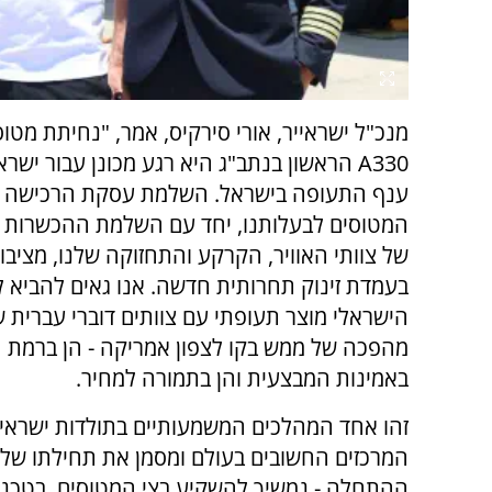
מנכ"ל ישראייר, אורי סירקיס, אמר, "נחיתת מטו
A330 הראשון בנתב"ג היא רגע מכונן עבור ישרא
ענף התעופה בישראל. השלמת עסקת הרכישה 
המטוסים לבעלותנו, יחד עם השלמת ההכשרות הי
של צוותי האוויר, הקרקע והתחזוקה שלנו, מציבו
בעמדת זינוק תחרותית חדשה. אנו גאים להביא ל
הישראלי מוצר תעופתי עם צוותים דוברי עברית ש
מהפכה של ממש בקו לצפון אמריקה - הן ברמת ה
באמינות המבצעית והן בתמורה למחיר.
זהו אחד המהלכים המשמעותיים בתולדות ישראי
המרכזים החשובים בעולם ומסמן את תחילתו של 
ההתחלה - נמשיך להשקיע בצי המטוסים, בטכנולו