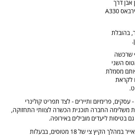
 אבן דרך
בהתפתחותה עם נחיתתו בנתב"ג של מטוס האיירבאס A330
, בהובלת
.
ף שרכשה
ון דולר. המטוס השני
פותם מסמלת
ח לקראת
ט.
סקים, פרימיום ותיירים - לצד תפריט קולינרי
ת משלימה החברה תוכנית הכשרה לצוותי התחזוקה,
גם בטיסות ליעדים מובילים באירופה.
עם הצטרפות שני מטוסי רחבי הגוף, תפעיל ישראייר במהלך הקיץ צי של 18 מטוסים, בבעלות