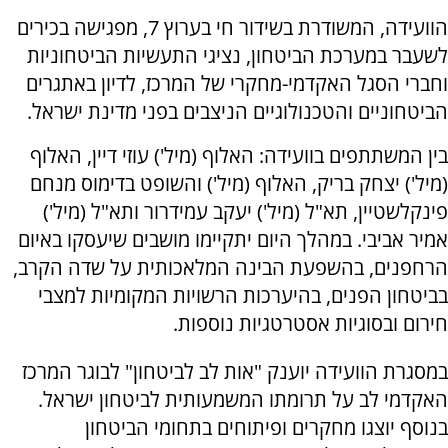
הוועידה, המשודרת בשידור חי בערוץ 7, מפגישה בכירים
לשעבר במערכת הביטחון, נציגי התעשיות הביטחוניות
וחברי הסגל האקדמי-מחקרי של המרכז, לדיון באתגרים
הביטחוניים והטכנולוגיים הניצבים בפני מדינת ישראל.
בין המשתתפים בוועידה: האלוף (מיל') עוזי דיין, האלוף
(מיל') יצחק בריק, האלוף (מיל') והשופט בדימוס מנחם
פינקלשטיין, תא"ל (מיל') יעקב עמידרור ותא"ל (מיל')
אמיר אביבי. במהלך היום יתקיימו מושבים שיעסקו באיום
הרחפנים, בהשפעת הבינה המלאכותית על שדה הקרב,
בביטחון הפנים, בהיערכות הרשויות המקומיות למצבי
חירום ובסוגיות אסטרטגיות נוספות.
במסגרת הוועידה יוענק "אות לב לביטחון" לבוגר המרכז
האקדמי לב על תרומתו המשמעותית לביטחון ישראל.
בנוסף יוצגו מחקרים ופיתוחים בתחומי הביטחון