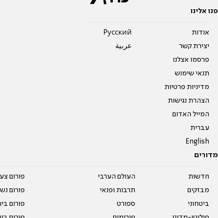
פנו אלינו
אודות
Pусский
יצירת קשר
عربية
פרסמו אצלנו
תנאי שימוש
מדיניות פרטיות
הצהרת נגישות
המייל האדום
עברית
English
מדורים
חדשות
העולם הערבי
פורום צע
מבזקים
תרבות ופנאי
פורום נשו
ביטחוני
ספורט
פורום בי
פוליטי-מדיני
פורומים
פורום בי