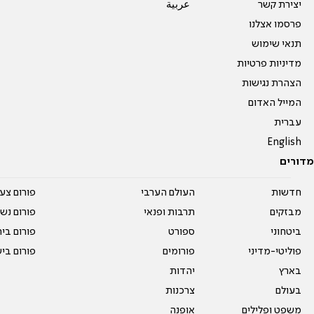
יצירת קשר
عربية
פרסמו אצלנו
תנאי שימוש
מדיניות פרטיות
הצהרת נגישות
המייל האדום
עברית
English
מדורים
חדשות
העולם הערבי
פורום צע
מבזקים
תרבות ופנאי
פורום נשו
ביטחוני
ספורט
פורום בי
פוליטי-מדיני
פורומים
פורום בי
בארץ
יהדות
בעולם
צרכנות
משפט ופלילים
אופנה