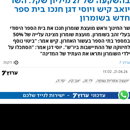
בהשקעה של 27 מיליון שקל: השר
יואב קיש ויוסי דגן חנכו בית ספר
חדש בשומרון
שר החינוך וראש מועצת שומרון חנכו את בית הספר היסודי
בעלי זהב בשומרון. מועצת שומרון מציגה עלייה של 50%
במספר בתי הספר בעשור האחרון. קיש אמר: "ביטוי נוסף
לחיזוקה של ההתיישבות ביו"ש". יוסי דגן אמר: "הסתכלו על
ילדי השומרון ותראו את העתיד של המדינה"
ערוץ 7
1 דקות
21.06.26, 15:02
מועצה אזורית שומרון
עלי זהב
יואב קיש
יוסי דגן