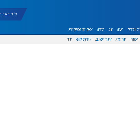
כ"ד באב תשפ"ו |
 ונדל"ן
דעות
אוכל
יהדות
הפקות וסיקורים
ספורט
פורומים
אתר ישיבה
יצירת קשר
עוד