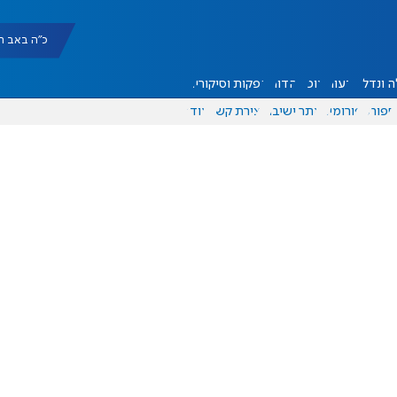
כ"ה באב תשפ"ו |
 ונדל"ן
דעות
אוכל
יהדות
הפקות וסיקורים
ספורט
פורומים
אתר ישיבה
יצירת קשר
עוד