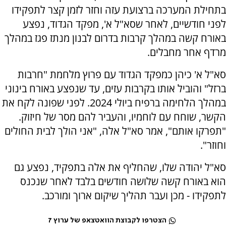
בתחילת המערכה ברצועת עזה וחזר לזמן קצר לתפקידו
לפני חודשיים, לאחר שסא"ל א', מפקד הגדוד, נפצע
באורח קשה במהלך קרבות בדרום לבנון מנתז פגז במהלך
מרדף אחר מחבלים.
סא"ל א' כיהן כמפקד הגדוד עם פרוץ מלחמת "חרבות
ברזל" והוביל אותו בקרבות עזים, עד שנפצע באורח בינוני
במהלך הלחימה ברפיח ביולי 2024. לפני שפונה לקח את
הקשר, שוחח עם לוחמיו, והעביר להם מסר של חיזוק.
"תפרקו אותם", אמר סא"ל אלה, "אני הולך לבית החולים
וחוזר".
סא"ל יהודה שלו, שהחליף את אלה בתפקיד, נפצע גם
הוא באורח קשה שלושה חודשים בלבד לאחר שנכנס
לתפקידו - מכן ועבר תהליך שיקום ארוך ומורכב.
הצטרפו לקבוצת הוואטצאפ של ערוץ 7