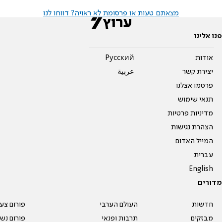
מצאתם טעות או פרסומת לא ראויה? דווחו לנו
פנו אלינו
אודות
Pусский
יצירת קשר
عربية
פרסמו אצלנו
תנאי שימוש
מדיניות פרטיות
הצהרת נגישות
המייל האדום
עברית
English
מדורים
חדשות
העולם הערבי
פורום צע
מבזקים
תרבות ופנאי
פורום נשו