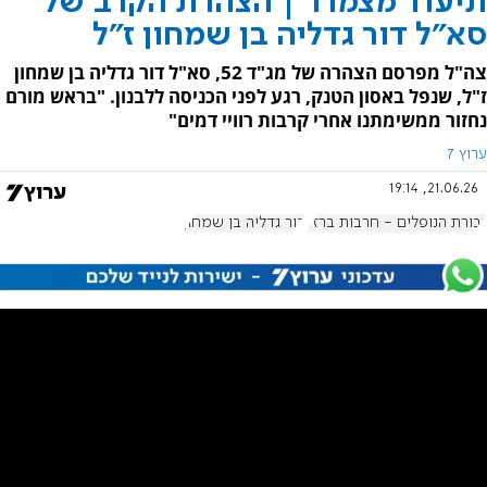
תיעוד מצמרר | הצהרת הקרב של
סא"ל דור גדליה בן שמחון ז"ל
צה"ל מפרסם הצהרה של מג"ד 52, סא"ל דור גדליה בן שמחון
ז"ל, שנפל באסון הטנק, רגע לפני הכניסה ללבנון. "בראש מורם
נחזור ממשימתנו אחרי קרבות רוויי דמים"
ערוץ 7
21.06.26, 19:14
גבורת הנופלים - חרבות ברזל
דור גדליה בן שמחון