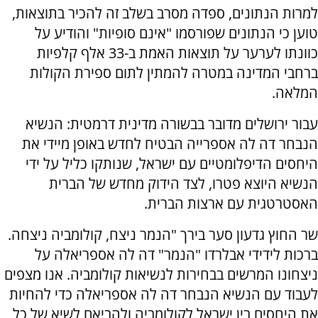
למרות הנתונים, ספדה מסרב בשלב זה להכיר בתוצאות,
טוען כי הנתונים שפורסמו "אינם סופיות" והודיע על
כוונתו לערער על תוצאות האמת ב-33 אלף קלפיות
ברחבי המדינה במטרה להמתין לתום ספירת הקולות
המלאה.
עבור ירושלים מדובר בבשורה מדינית דרמטית: הנשיא
הנבחר דה לה אספרייה הבטיח לחדש באופן מיידי את
היחסים הדיפלומטיים עם ישראל, שנותקו כליל על ידי
הנשיא היוצא פטרו, לצד הידוק מחדש של הברית
האסטרטגית עם ארצות הברית.
שר החוץ גדעון סער בירך "‏הנמר ניצח, קולומביה ניצחה.
ברכות לידידי אבלרדו "הנמר" דה לה אספריאלה על
ניצחונו המרשים בבחירות לנשיאות קולומביה. ‏אנו מצפים
לעבוד עם הנשיא הנבחר דה לה אספריאלה כדי להחיות
את היחסים בין ישראל לקולומביה ולהביאם לשיא של כל