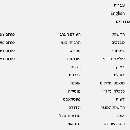
עברית
English
מדורים
חדשות
העולם הערבי
פורום צע
מבזקים
תרבות ופנאי
פורום נשו
ביטחוני
ספורט
פורום בי
פוליטי-מדיני
פורומים
פורום בי
בארץ
יהדות
בעולם
צרכנות
משפט ופלילים
אופנה
כלכלה ונדל"ן
מוסיקה
דעות
פיוטקאסט
חדשות המגזר
ילדודס
אוכל
מודעות אבל
כיפה שחורה
מזג אוויר