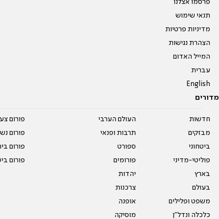
פרסמו אצלנו
תנאי שימוש
מדיניות פרטיות
הצהרת נגישות
המייל האדום
עברית
English
מדורים
חדשות
העולם הערבי
פורום צע
מבזקים
תרבות ופנאי
פורום נשו
ביטחוני
ספורט
פורום בי
פוליטי-מדיני
פורומים
פורום בי
בארץ
יהדות
בעולם
צרכנות
משפט ופלילים
אופנה
כלכלה ונדל"ן
מוסיקה