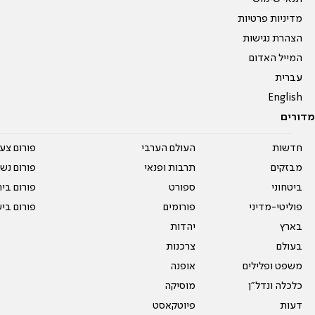
מדיניות פרטיות
הצהרת נגישות
המייל האדום
עברית
English
מדורים
חדשות
העולם הערבי
פורום צע
מבזקים
תרבות ופנאי
פורום נשו
ביטחוני
ספורט
פורום בי
פוליטי-מדיני
פורומים
פורום בי
בארץ
יהדות
בעולם
צרכנות
משפט ופלילים
אופנה
כלכלה ונדל"ן
מוסיקה
דעות
פיוטקאסט