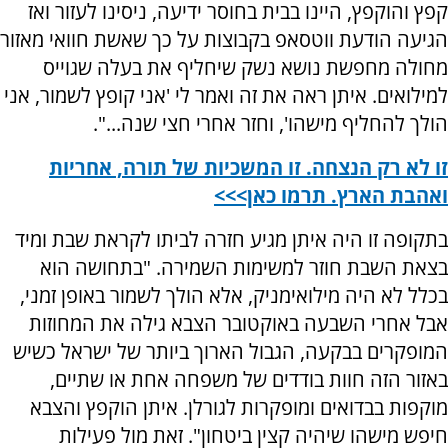
קפץ והוקפץ, היינו בבית בחוסר ידיעה, ניסינו לעזור ואז
הגיעה הודעת ווטסאפ בקבוצות על כך שאשת חוואי מאזור
מחולה מחפשת נושא נשק שיחליף את בעלה שגוייס
למילואים. איתן ראה את זה ואמר לי 'אני קופץ לשמור, אני
הולך להחליף מישהו', וחזר אחרי חצי שנה...".
זו לא רק הנצחה. זו המשכיות של תורה, אחריות
ואהבת הארץ. תרמו כאן>>>
בתקופה זו היה איתן מגיע חזרה לביתו לקראת שבת ומיד
בצאת השבת חוזר למשימות השמירה. "בתחושה הוא
בכלל לא היה מילואימניק, אלא הולך לשמור באופן זמני,
אבל אחרי השבעה באוקטובר הצבא גילה את המחוזות
המופקרים בבקעה, הגבול הארוך ביותר של ישראל כשיש
באזור הזה חוות בודדים של משפחה אחת או שתיים,
מוקפות בבדואים ומופקרות לגורלן. איתן הוקפץ והצבא
חיפש מישהו שיהיה קצין ביטחון". זאת מול פעילות