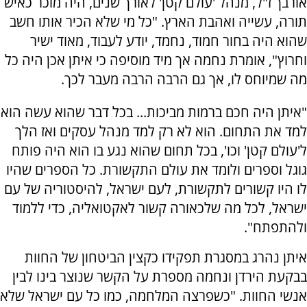
אורבך ז"ל, מנהל 'עולם קטן' לאורך שנים, היה מוכר כאיש
תורה, עשייה ואהבת הארץ. "כל מי שלא הכיר אותו חשב
שהוא היה בחור חמוד, נחמד, יודע לעבוד, מאוד ישיר
וחרוץ", אומרת נחמה אך מיד מוסיפה כי איתן אכן היה כל
מה שמיוחס לו, אך גם הרבה הרבה מעבר לכך.
"איתן היה חכם ברמות מביכות... בכל דבר שהוא עשה הוא
למד את התחום. הוא לא רק למד מנהל עסקים ואז הלך
ל'עולם קטן' וכו', בכל תחום שהוא נגע בו הוא היה פותח
גוגל וספרים ולומד את עולם התקשורת. כל הספרים שהיו
לו היו קשורים לתקשורת, לעם ישראל, להיסטוריה של עם
ישראל, לכל מה שלכאורה קשור לאקטואליה, כדי ללמוד
ולהתפתח".
איתן נהרג במסגרת תפקידו כקצין הביטחון של החוות
בבקעת הירדן ונחמה מספרת על הקשר שנוצר בינו לבין
אנשי החוות. "כשפרצה המלחמה, כמו כל עם ישראל שלא