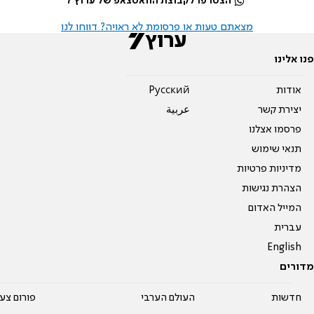
הצטרפו לקבוצת הוואטצאפ של ערוץ 7
מצאתם טעות או פרסומת לא ראויה? דווחו לנו
פנו אלינו
אודות
Pусский
יצירת קשר
عربية
פרסמו אצלנו
תנאי שימוש
מדיניות פרטיות
הצהרת נגישות
המייל האדום
עברית
English
מדורים
חדשות
העולם הערבי
פורום צע