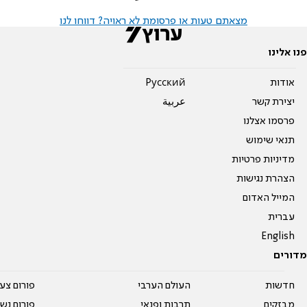
מצאתם טעות או פרסומת לא ראויה? דווחו לנו
פנו אלינו
אודות
Pусский
יצירת קשר
عربية
פרסמו אצלנו
תנאי שימוש
מדיניות פרטיות
הצהרת נגישות
המייל האדום
עברית
English
מדורים
חדשות
העולם הערבי
פורום צע
מבזקים
תרבות ופנאי
פורום נשו