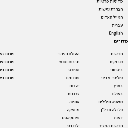
מדיניות פרטיות
הצהרת נגישות
המייל האדום
עברית
English
מדורים
חדשות
העולם הערבי
פורום צע
מבזקים
תרבות ופנאי
פורום נשו
ביטחוני
ספורט
פורום בי
פוליטי-מדיני
פורומים
פורום בי
בארץ
יהדות
בעולם
צרכנות
משפט ופלילים
אופנה
כלכלה ונדל"ן
מוסיקה
דעות
פיוטקאסט
חדשות המגזר
ילדודס