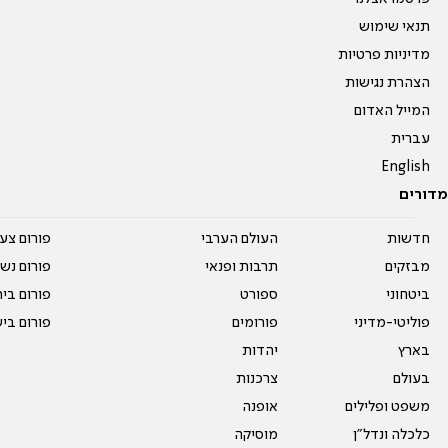
תנאי שימוש
מדיניות פרטיות
הצהרת נגישות
המייל האדום
עברית
English
מדורים
חדשות
העולם הערבי
פורום צע
מבזקים
תרבות ופנאי
פורום נשו
ביטחוני
ספורט
פורום בי
פוליטי-מדיני
פורומים
פורום בי
בארץ
יהדות
בעולם
צרכנות
משפט ופלילים
אופנה
כלכלה ונדל"ן
מוסיקה