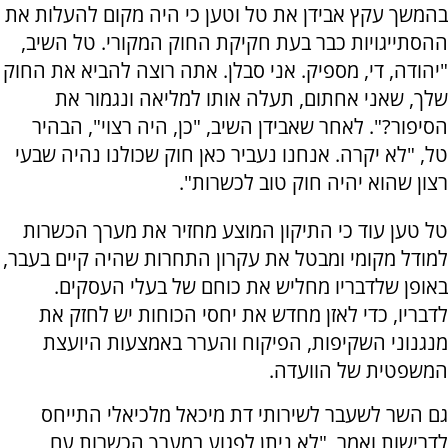
בהמשך עקץ אבידן את טל וטען כי היה מקום להעלות את
ההסתייגויות כבר בעת חקיקת החוק המקורי. טל השיב,
"יהודה, די, מספיק. אני סבלן. אתה רוצה להביא את החוק
שלך, שאני אחתום, תעלה אותו למליאה ונגמור את
הסיפור?". לאחר שאבידן השיב, "כן, היה רצוי", הבהיר
טל, "לא יקרה. אנחנו נעביר כאן חוק שכולנו נהיה שבעי
רצון שהוא יהיה חוק טוב לכשרות".
טל טען עוד כי התיקון המוצע מחזיר את מערך הכשרות
למודל מקומי ומבטל את עקרון התחרות שהיה קיים בעבר,
באופן שלדבריו מחליש את כוחם של בעלי העסקים.
לדבריו, כדי לאזן מחדש את יחסי הכוחות יש לחזק את
מנגנוני השקיפות, הפיקוח והערר באמצעות היועצת
המשפטית של הוועדה.
גם השר לשעבר לשירותי דת מיכאל מלכיאלי התייחס
לדרישות ואמר, "לא ניתן לפגוע במערך הכשרות עם