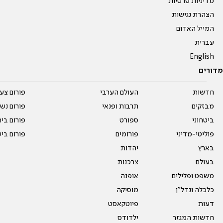
מדיניות פרטיות
הצהרת נגישות
המייל האדום
עברית
English
מדורים
חדשות
העולם הערבי
פורום צע
מבזקים
תרבות ופנאי
פורום נשו
ביטחוני
ספורט
פורום בי
פוליטי-מדיני
פורומים
פורום בי
בארץ
יהדות
בעולם
צרכנות
משפט ופלילים
אופנה
כלכלה ונדל"ן
מוסיקה
דעות
פיוטקאסט
חדשות המגזר
ילדודס