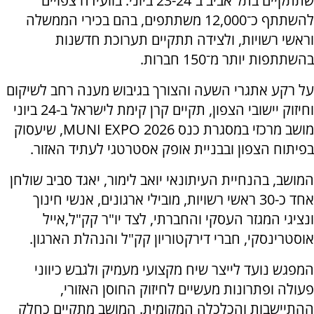
שתתקיים בתל אביב ב־23-24 ביוני. בוועידה צפויים
להשתתף כ־12,000 משתתפים, בהם בכירי הממשלה
וראשי רשויות, ולצידה תתקיים תערוכת חדשנות
בהשתתפות יותר מ־150 חברות.
על רקע אתגרי השעה והצורך בגיבוש מענה רחב לשיקום
וחיזוק יישובי הצפון, תקיים קרן קימת לישראל ב-24 ביוני
מושב מרכזי במסגרת כנס MUNI EXPO 2026, שיעסוק
בפיתוח הצפון ובבניית אופק אסטרטגי לעתיד האזור.
המושב, בהנחיית העיתונאי יואב לימור, יאגד סביב שולחן
אחד כ-30 ראשי רשויות, מובילי ארגונים, אנשי חינוך
ונציגי המגזר העסקי והחברתי, לצד יו"ר קק"ל,אייל
אוסטרינסקי, חברי דירקטוריון קק"ל והנהלת הארגון.
המפגש נועד לייצר שיח מקצועי מעמיק ולגבש כיווני
פעולה ופתרונות מעשיים לחיזוק החוסן האזורי,
ההתיישבות והכלכלה המקומית. המושב מתקיים כחלק