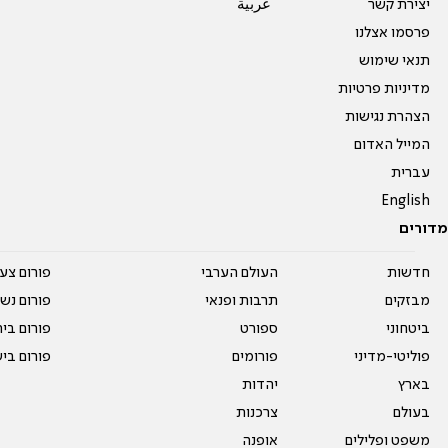
יצירת קשר
عربية
פרסמו אצלנו
תנאי שימוש
מדיניות פרטיות
הצהרת נגישות
המייל האדום
עברית
English
מדורים
חדשות
העולם הערבי
פורום צע
מבזקים
תרבות ופנאי
פורום נשו
ביטחוני
ספורט
פורום בי
פוליטי-מדיני
פורומים
פורום בי
בארץ
יהדות
בעולם
צרכנות
משפט ופלילים
אופנה