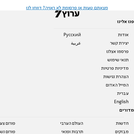
מצאתם טעות או פרסומת לא ראויה? דווחו לנו
פנו אלינו
אודות
Pусский
יצירת קשר
عربية
פרסמו אצלנו
תנאי שימוש
מדיניות פרטיות
הצהרת נגישות
המייל האדום
עברית
English
מדורים
חדשות
העולם הערבי
פורום צע
מבזקים
תרבות ופנאי
פורום נשו