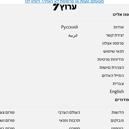
מצאתם טעות או פרסומת לא ראויה? דווחו לנו
פנו אלינו
אודות
Pусский
יצירת קשר
عربية
פרסמו אצלנו
תנאי שימוש
מדיניות פרטיות
הצהרת נגישות
המייל האדום
עברית
English
מדורים
חדשות
העולם הערבי
פורום צע
מבזקים
תרבות ופנאי
פורום נשו
ביטחוני
ספורט
פורום בי