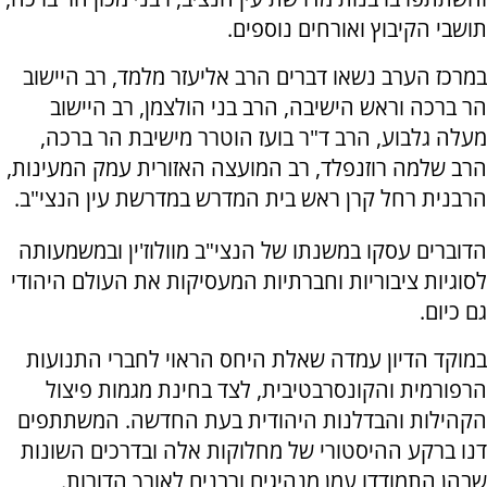
תושבי הקיבוץ ואורחים נוספים.
במרכז הערב נשאו דברים הרב אליעזר מלמד, רב היישוב
הר ברכה וראש הישיבה, הרב בני הולצמן, רב היישוב
מעלה גלבוע, הרב ד"ר בועז הוטרר מישיבת הר ברכה,
הרב שלמה רוזנפלד, רב המועצה האזורית עמק המעינות,
הרבנית רחל קרן ראש בית המדרש במדרשת עין הנצי"ב.
הדוברים עסקו במשנתו של הנצי"ב מוולוז'ין ובמשמעותה
לסוגיות ציבוריות וחברתיות המעסיקות את העולם היהודי
גם כיום.
במוקד הדיון עמדה שאלת היחס הראוי לחברי התנועות
הרפורמית והקונסרבטיבית, לצד בחינת מגמות פיצול
הקהילות והבדלנות היהודית בעת החדשה. המשתתפים
דנו ברקע ההיסטורי של מחלוקות אלה ובדרכים השונות
שבהן התמודדו עמן מנהיגים ורבנים לאורך הדורות.