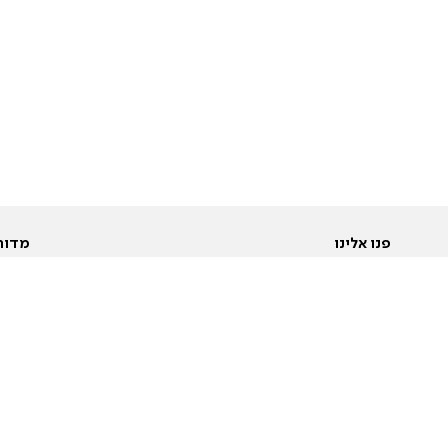
פנו אלינו
מדור
אודות
Pусский
חד
יצירת קשר
عربية
מב
פרסמו אצלנו
בי
תנאי שימוש
פו
מדיניות פרטיות
בא
הצהרת נגישות
בע