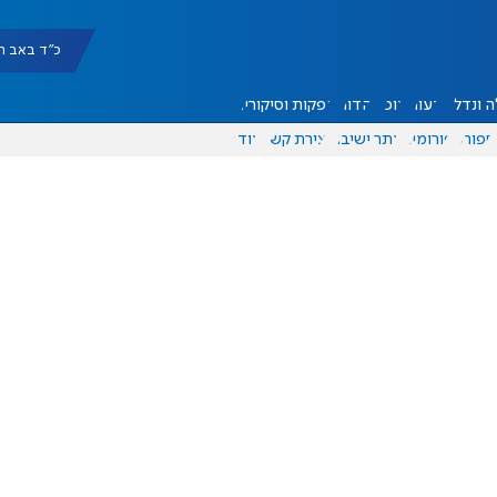
כ"ד באב תשפ"ו |
 ונדל"ן
דעות
אוכל
יהדות
הפקות וסיקורים
ספורט
פורומים
אתר ישיבה
יצירת קשר
עוד