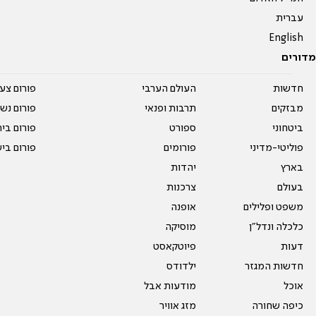
עברית
English
מדורים
חדשות
העולם הערבי
פורום צע
מבזקים
תרבות ופנאי
פורום נשו
ביטחוני
ספורט
פורום בי
פוליטי-מדיני
פורומים
פורום בי
בארץ
יהדות
בעולם
צרכנות
משפט ופלילים
אופנה
כלכלה ונדל"ן
מוסיקה
דעות
פיוטקאסט
חדשות המגזר
ילדודס
אוכל
מודעות אבל
כיפה שחורה
מזג אוויר