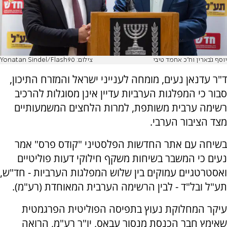
יוסף ג'בארין וח"כ אחמד טיבי
צילום: Yonatan Sindel/Flash90
ד"ר עדנאן נעים, מומחה לענייני ישראל והמזרח התיכון,
סבור כי המפלגות הערביות עדיין אינן מסוגלות להרכיב
רשימה ערבית משותפת, למרות הלחצים המשמעותיים
מצד הציבור הערבי.
בשיחה עם אתר החדשות הפלסטיני "קודס פרס" אמר
נעים כי המשבר בשיחות משקף חילוקי דעות פוליטיים
ואסטרטגיים עמוקים בין שלוש המפלגות הערביות - חד"ש,
תע"ל ובל"ד - לבין הרשימה הערבית המאוחדת (רע"מ).
עיקר המחלוקת נעוץ בתפיסה הפוליטית הפרגמטית
שאימץ חבר הכנסת מנסור עבאס, יו"ר רע"מ, הרואה