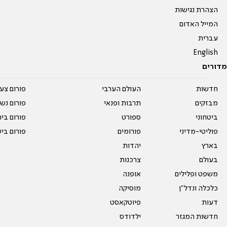
הצהרת נגישות
המייל האדום
עברית
English
מדורים
חדשות
העולם הערבי
פורום צע
מבזקים
תרבות ופנאי
פורום נשו
ביטחוני
ספורט
פורום בי
פוליטי-מדיני
פורומים
פורום בי
בארץ
יהדות
בעולם
צרכנות
משפט ופלילים
אופנה
כלכלה ונדל"ן
מוסיקה
דעות
פיוטקאסט
חדשות המגזר
ילדודס