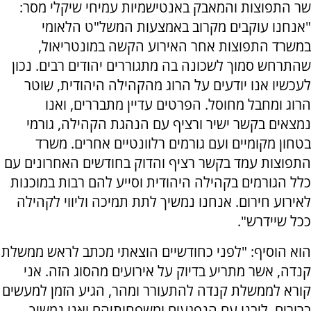
שר התפוצות והמאבק באנטישמיות עמיחי שיקלי מסר:
"אנחנו עוקבים מקרוב באמצעות המשל"ט הלאומי
במשרד התפוצות אחר האירוע הקשה במונטריאול,
שהתרחש סמוך לשכונה בה מתגוררים יהודים רבים. נכון
לעכשיו אנו יודעים על הרוג מהקהילה היהודית, שוטר
הרוג ומחבל מחוסל. הפרטים עדיין מתבררים, ואנו
נמצאים בקשר ישיר ורציף עם הנהגת הקהילה, גורמי
בטחון מקומיים ועם גורמים רלוונטיים אחרים. משרד
התפוצות עמד בקשר רציף והדוק בחודשים האחרונים עם
כלל הגורמים בקהילה היהודית וסייע להם רבות במוכנות
לאירוע חירום. אנחנו נמשיך לתת תמיכה וליווי לקהילה
ככל שיידרש".
הוא הוסיף: "לפני כחודשיים הוצאתי מכתב לראש ממשלת
קנדה, אשר מתריע בדיוק על אירועים מהסוג הזה. אני
קורא לממשלת קנדה להתעורר ומהר, הגיע הזמן למעשים
ברורים. ליבנו עם הנפגעים ומשפחותיהם ואנו נמשיך