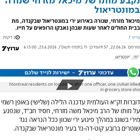
נקבע מותו של מיכאל מזרחי שנורה
במונטריאול
מיכאל מזרחי, שנורה באירוע ירי במונטריאול שבקנדה, מת
בבית החולים לאחר שעות שבהן נאבקו הרופאים על חייו.
ערוץ 7
2 דקות
פורסם:
22.06.26, 19:57
עודכן:
ח' בתמוז תשפ"ו, 23.6.2026, 6:13:00
קנדה
מונטריאול
Montreal residents on lockdown after one officer, one civilian killed
in grocery store sho
דוברות זק"א העולמית עדכנה הלילה (שלישי) באופן רשמי
על מותו של הרב מיכאל משה מזרחי, חסיד חב"ד, שנפגע
מירי בשוגג במהלך פיגוע ירי שכוון ככל הנראה נגד
שוטרים ברובע קוט-דה-נז' בעיר מונטריאול שבקנדה.