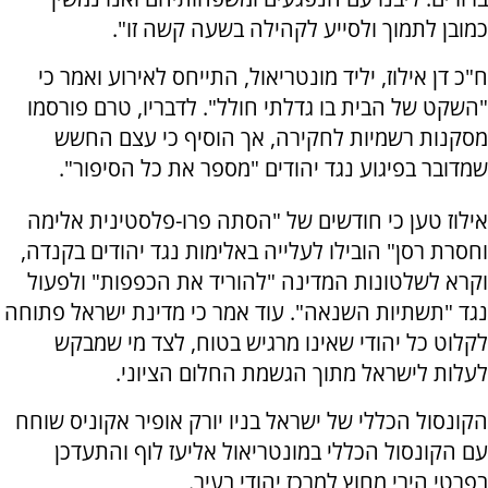
כמובן לתמוך ולסייע לקהילה בשעה קשה זו".
ח"כ דן אילוז, יליד מונטריאול, התייחס לאירוע ואמר כי
"השקט של הבית בו גדלתי חולל". לדבריו, טרם פורסמו
מסקנות רשמיות לחקירה, אך הוסיף כי עצם החשש
שמדובר בפיגוע נגד יהודים "מספר את כל הסיפור".
אילוז טען כי חודשים של "הסתה פרו-פלסטינית אלימה
וחסרת רסן" הובילו לעלייה באלימות נגד יהודים בקנדה,
וקרא לשלטונות המדינה "להוריד את הכפפות" ולפעול
נגד "תשתיות השנאה". עוד אמר כי מדינת ישראל פתוחה
לקלוט כל יהודי שאינו מרגיש בטוח, לצד מי שמבקש
לעלות לישראל מתוך הגשמת החלום הציוני.
הקונסול הכללי של ישראל בניו יורק אופיר אקוניס שוחח
עם הקונסול הכללי במונטריאול אליעז לוף והתעדכן
בפרטי הירי מחוץ למרכז יהודי בעיר.