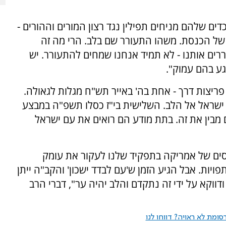
ים שלהם מניחים תפילין נגד רצון המורים וההורים -
 של הכנסת. משהו התעורר שם בלב. הרי מה זה
וררים אותנו - לא תמיד אנחנו שמחים להתעורר. יש
ע בהם עמוק".
פריצות דרך - אחת בה' באייר תש"ח מגלות לגאולה.
 ישראל אל הלב. השלישית בי"ז כסלו תשפ"ה במבצע
 מבין את זה. בתת מודע הם רואים את עם ישראל
סים של אמריקה בתפקיד שלנו לעקור את עומק
יות. אבל הגיע הזמן ש'עם לבדד ישכון' והקב"ה ייתן
ודווקא על ידי זה נתקדם והלב יהיה ער", דברי הרב
ומת לא ראויה? דווחו לנו