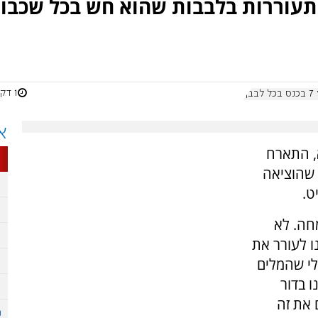
ההתעוררות בלבבות שהוא חש בכל שכבו
1 דקות
בך
א
, התארח
שיר שהוציאה
ט.
חה. לא
ו לעורר את
לי שהמלים
ו בדור
 את זה