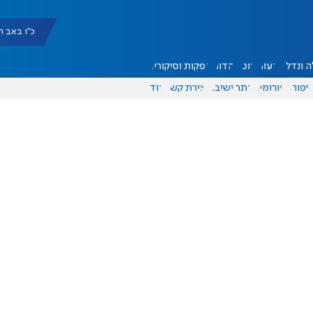
כ"ו באב תשפ"ו |
 ונדל"ן
דעות
אוכל
יהדות
הפקות וסיקורים
ספורט
פורומים
אתר ישיבה
יצירת קשר
עוד