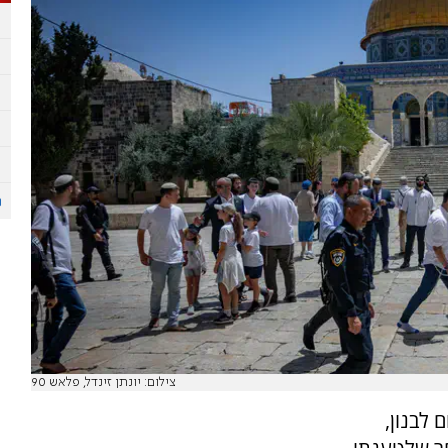
צילום: יונתן זינדל, פלאש 90
 לבנון,