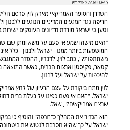
Mark Levin, מארק לוין
השדרן והסופר האמריקאי מארק לוין פרסם הלי
חריפה נגד המגעים המדיניים הנוגעים ללבנון ול
וטען כי ישראל מודרת מדיונים העוסקים ישירות 
"האם מישהו שמע אי פעם על משא ומתן שבו שת
המושפעות ביותר ממנו - ישראל ולבנון - כלל אינן
משתתפות?", כתב לוין. לדבריו, ההסדר המתגבש 
קטאר, פקיסטן וארצות הברית, כאשר התוצאה מ
להיכפות על ישראל ועל לבנון.
לוין מתח ביקורת על עצם הרעיון של לחץ אמריק
ישראל. "האם אי פעם כפינו על בעלת ברית דמוק
שרצח אמריקאים?", שאל.
הוא הגדיר את המהלך כ"חרפה" והוסיף כי במקו
ישראל על כך שהיא מסרבת לנטוש את ביטחונה"