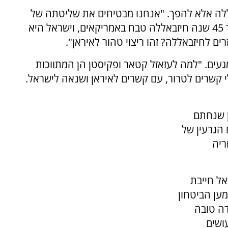
ללה אלא להפך. "אנחנו מבטיחים את שליטתה של
איראן בלבנון באמצעות חיזבאללה", כתב. "במשך 45 שנה חיזבאללה טבח באמריקאים, וישראל היא
ם לחיזבאללה? זהו ריצוי טהור לאיראן".
געים. "למה לעזאזל קטאר ופקיסטן הן המתווכות
 קשרים לטרור, עם קשרים לאיראן ושנאה לישראל.
 שנחתם
הגרעין של
ריה
אל חייבת
מען הביטחון
דה טובה
ושים