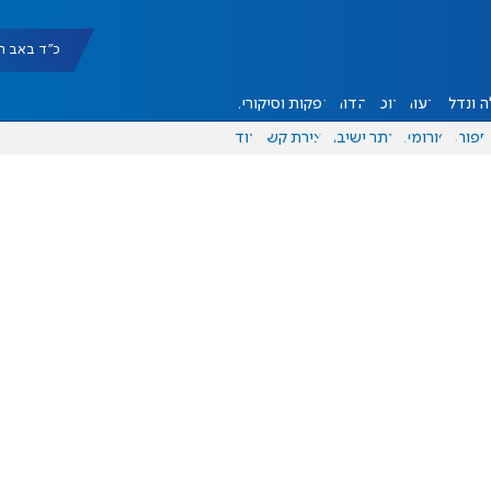
כ"ד באב תשפ"ו |
 ונדל"ן
דעות
אוכל
יהדות
הפקות וסיקורים
ספורט
פורומים
אתר ישיבה
יצירת קשר
עוד