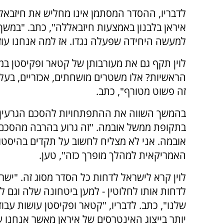
לדבריו, ההסדר המסתמן אינו מחליש את חיזבא
למעשה היחידה שפעלה נגדו. אז למה אנחנו עוזרי
לוין תקף גם את מעורבותן של קטאר ופקיסטן במ
הראשיות? אלו משטרים מושחתים, אכזריים, בעלי
זה פשוט מטורף", כתב.
בהמשך השווה את ההתפתחויות להסכם הגרעין
בתקופת ממשל אובמה. "זה גרוע בהרבה מהסכם 
אובמה. אני לא מצליח לחשוב על תקדים בהיסטו
האמריקאית למהלך מופרך כזה", טען.
לוין קרא לישראל לדחות כל הסדר מסוג זה. "ישר
לדחות אותו לחלוטין - למען ביטחונה שלה וגם ל
שלנו", כתב. לדבריו, "קטאר ופקיסטן עושות עבו
יותר בייצוג האינטרסים של איראן מאשר אנחנו ע