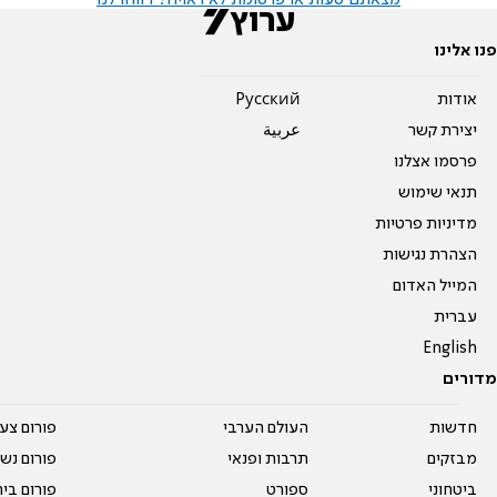
מצאתם טעות או פרסומת לא ראויה? דווחו לנו
פנו אלינו
אודות
Pусский
יצירת קשר
عربية
פרסמו אצלנו
תנאי שימוש
מדיניות פרטיות
הצהרת נגישות
המייל האדום
עברית
English
מדורים
חדשות
העולם הערבי
פורום צע
מבזקים
תרבות ופנאי
פורום נשו
ביטחוני
ספורט
פורום בי