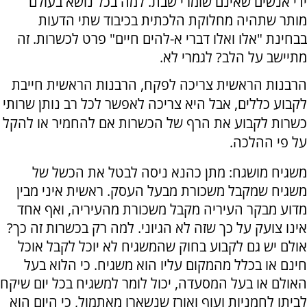
ידי אנשים שאינם שומרי שבת. למה בכל נושא בעולם
מותר שתהיה מחלוקת הלכתית בכיבוד שתי הדעות
בבחינת "אלו ואלו דברי א-להים חיים" פרט לכשרות. זה
מתיישב על הלב? לגמרי לא.
הרבנות הראשית צריכה לפקח, הרבנות הראשית חייבת
לקבוע כללים, אבל היא צריכה לאפשר לכל רב נותן שרותי
כשרות לקבוע את הרף של הכשרות אם להחמיר או להקל
על פי ההלכה.
משגיח מושגח: מתן כהנא ניסה לבטל את הכשל של
משגיח שמקבל משכורת מבעל העסק. ראשית איני מבין
מדוע מבקר העיריה מקבל משכורת מהעיריה, ואף אחד
אינו צועק על כך שזה לא הגיוני. למה רק בכשרות זה כך?
אולם יש גם לקבוע בחוק שהמשגיח לא יוכל לקבל אוכל
חינם או בכלל מהמקום עליו הוא משגיח. כי הלוא בעל
האולם או בעל המסעדה, יכול לומר למשגיח בכל יום שיקח
לביתו לחמניות ועוף ואורז שנשארו מאתמול, כי היום הוא