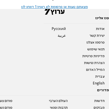
מצאתם טעות או פרסומת לא ראויה? דווחו לנו
פנו אלינו
אודות
Pусский
יצירת קשר
عربية
פרסמו אצלנו
תנאי שימוש
מדיניות פרטיות
הצהרת נגישות
המייל האדום
עברית
English
מדורים
חדשות
העולם הערבי
פורום צע
מבזקים
תרבות ופנאי
פורום נשו