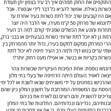
התוקפים את החוק תמהים איך רב עיר בצפון יתן תעודת
כשרות באילת. אפשר להביא כל דבר לידי אבסורד. אבל
אם היו קובעים שרב יכול לתת כשרות בעיר אחרת עד
לדוגמא של מרחק 50 ק"מ מעירו, אזי הדבר היה יוצר
תחרות ומונע את הכשלים שמניתי קודם. למה רב העיר
רמת גן לא יוכל לתת שרותי כשרות בגבעתיים או בבני ברק,
הרי המרחק ממקום למקום בעירו, גדול יותר מהמרחק בין
שתי ערים בגוש דן?! ולמה רב העיר חיפה לא יכול לתת
כשרות בקריות או בנשר, או אפילו מעט רחוק יותר?!
דוגמא נוספת: אחת הסיבות העיקריות שכשרות צהר
יצאה לאוויר העולם היתה הדחיפה של בעלי בתי מלון
שהרגישו נסחטים על ידי משגיחים שבאו לשבת או לכל ימי
הפסח עם המשפחה המורחבת על חשבון המלון כיון שהם
צריכים להשגיח, והם רוצים גם לארח את בניהם
ובנותיהם, נכדיהם ונכדותיהם. התלונות של בתי המלון
ברבנות המקומית העלו חרס, כי אם אין תחרות מי ימנע