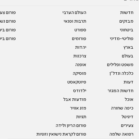
חדשות
העולם הערבי
פורום צע
מבזקים
תרבות ופנאי
פורום נשו
ביטחוני
ספורט
פורום בי
פוליטי-מדיני
פורומים
פורום בי
בארץ
יהדות
בעולם
צרכנות
משפט ופלילים
אופנה
כלכלה ונדל"ן
מוסיקה
דעות
פיוטקאסט
חדשות המגזר
ילדודס
אוכל
מודעות אבל
כיפה שחורה
מזג אוויר
דיגיטל
תגיות
צעירים
פורום הריון ולידה
רפואה שלמה
פורום לקראת נישואין וזוגיות