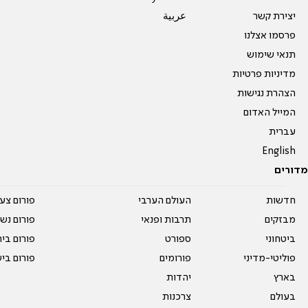
יצירת קשר
عربية
פרסמו אצלנו
תנאי שימוש
מדיניות פרטיות
הצהרת נגישות
המייל האדום
עברית
English
מדורים
חדשות
העולם הערבי
פורום צע
מבזקים
תרבות ופנאי
פורום נשו
ביטחוני
ספורט
פורום בי
פוליטי-מדיני
פורומים
פורום בי
בארץ
יהדות
בעולם
צרכנות