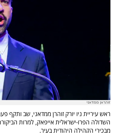
זוהראן ממדאני
ראש עיריית ניו יורק זוהרן ממדאני, שב ותקף פ
השדולה הפרו-ישראלית אייפאק, למרות הביקור
מבכירי הקהילה היהודית בעיר.