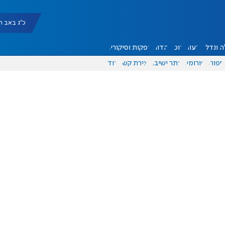
כ"ג באב תשפ"ו |
 ונדל"ן
דעות
אוכל
יהדות
הפקות וסיקורים
ספורט
פורומים
אתר ישיבה
יצירת קשר
עוד