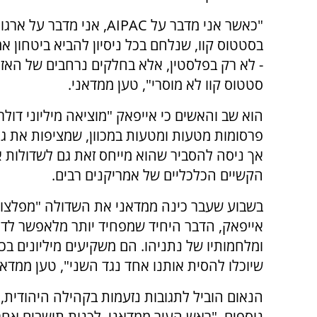
"כאשר אני מדבר על AIPAC, אני מדבר 
בסטטוס קוו, שנלחם בכל ניסיון להביא ביטחון א
- לא רק בפלסטין, אלא בחלקים נרחבים של האזור
סטטוס קוו לא מוסרי", טען ממדאני.
הוא שב והאשים כי אייפאק "מוציאה מיליוני דולר
פרסומות מטעות ומטעות במכוון, שמציפות את גל
אך ניסה להסביר שהוא מייחס זאת גם לשדולות א
הקשיים הכלכליים של אמריקנים רבים.
בשבוע שעבר כינה ממדאני את השדולה "מפלצות
אייפאק, הדבר היחיד שמפחיד יותר מלאפשר לד
ומלחמותיו של נתניהו. הם משקיעים מיליונים ב
שיוכלו להסית אותנו אחד נגד השני", טען ממדאנ
הנאום הוביל לתגובות נזעמות בקהילה היהודית, 
נוספים. "ראש העיר ממדאני, לכנות תושבים אחרים