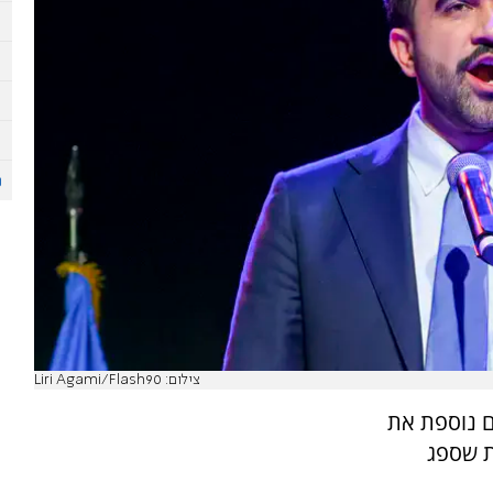
צילום: Liri Agami/Flash90
עם נוספת את
ת שספג