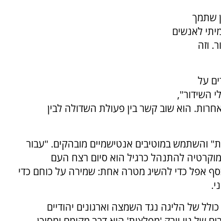
על ארגון שתמך
מיתי לאנשים
. וזה
ים על
י השידור",
חרות. הוא שוב קשר בין פעולת השדולה לבין
" והשתמש במוטיבים אנטישמיים מובהקים. "עבור
מוקרטיה להתנהל כרגיל הוא סיום רצח העם
כסף אפל כדי להשיג מטרה אחת: שמירה על כוחם כדי
י.
כולל של הליגה נגד השמצה וארגונים יהודיים
 של ניו יורק 'מפלצות' הוא דבר מקומם ומסוכן,