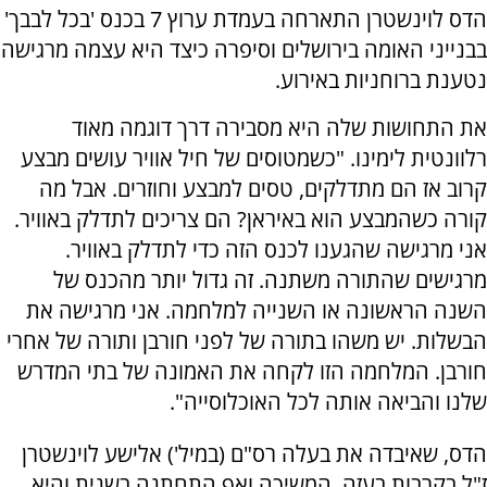
הדס לוינשטרן התארחה בעמדת ערוץ 7 בכנס 'בכל לבבך'
בבנייני האומה בירושלים וסיפרה כיצד היא עצמה מרגישה
נטענת ברוחניות באירוע.
את התחושות שלה היא מסבירה דרך דוגמה מאוד
רלוונטית לימינו. "כשמטוסים של חיל אוויר עושים מבצע
קרוב אז הם מתדלקים, טסים למבצע וחוזרים. אבל מה
קורה כשהמבצע הוא באיראן? הם צריכים לתדלק באוויר.
אני מרגישה שהגענו לכנס הזה כדי לתדלק באוויר.
מרגישים שהתורה משתנה. זה גדול יותר מהכנס של
השנה הראשונה או השנייה למלחמה. אני מרגישה את
הבשלות. יש משהו בתורה של לפני חורבן ותורה של אחרי
חורבן. המלחמה הזו לקחה את האמונה של בתי המדרש
שלנו והביאה אותה לכל האוכלוסייה".
הדס, שאיבדה את בעלה רס"ם (במיל') אלישע לוינשטרן
ז"ל בקרבות בעזה, המשיכה ואף התחתנה בשנית והיא