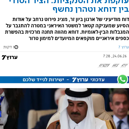
עוקפת את הסנקציות: הציר הסודי
בין דוחא וטהרן נחשף
דוח מודיעיני של ארגון ביון זר, מציג פירוט נרחב על אודות
הסיוע שמעניקה קטאר למשטר האיראני במטרה להתגבר על
המגבלות הבין-לאומיות. דוחא מהווה תחנה מרכזית בהפשרת
כספים איראניים מוקפאים המיועדים למימון טרור
ערוץ 7
1 דקות
24.06.26, 7:28
איראן
קטאר
סנקציות