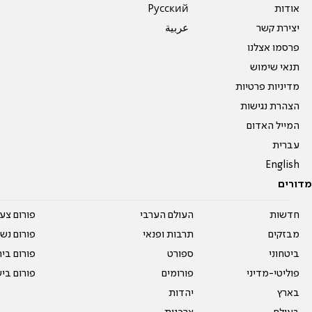
אודות
Pусский
יצירת קשר
عربية
פרסמו אצלנו
תנאי שימוש
מדיניות פרטיות
הצהרת נגישות
המייל האדום
עברית
English
מדורים
חדשות
העולם הערבי
פורום צע
מבזקים
תרבות ופנאי
פורום נשו
ביטחוני
ספורט
פורום בי
פוליטי-מדיני
פורומים
פורום בי
בארץ
יהדות