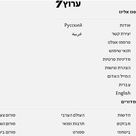
פנו אלינו
אודות
Pусский
יצירת קשר
عربية
פרסמו אצלנו
תנאי שימוש
מדיניות פרטיות
הצהרת נגישות
המייל האדום
עברית
English
מדורים
חדשות
העולם הערבי
פורום צע
מבזקים
תרבות ופנאי
פורום נשו
ביטחוני
ספורט
פורום בי