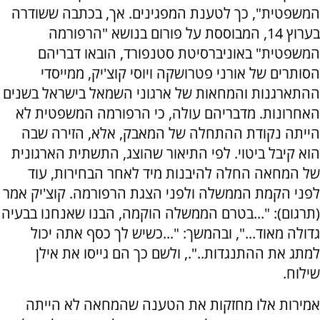
המשפטית", כך לטענת המפגינים. אך, בכתבה ששודרה
בערוץ 14, המבוססת על פורום בנושא "הרפורמה
המשפטית" באוניברסיטת סטנפורד, הובאו דבריהם
הסותרים של אורני פטרושקה ויוסי קוצ'יק, ממייסדי
ההתארגנות והמחאות של ארגוני השמאל בישראל בשנים
האחרונות. מדבריהם עולה, כי הרפורמה המשפטית לא
הייתה נקודת ההתחלה של המאבק, אלא, הזירה שבה
הוא קיבל ביטוי. לפי התיאור שהוצג, התשתית הארגונית
של המחאה החלה להיבנות מיד לאחר הבחירות, עוד
לפני הקמת הממשלה ולפני הצגת הרפורמה. קוצ'יק אמר
(תרגום): "...בטרם הממשלה הוקמה, הבנו שאנחנו בבעיה
גדולה מאוד...", ובהמשך: "...כשיש לך כסף אתה יכול
למתג את ההתנגדות.."., ולשם כך הם גייסו את אילן
שילוח.
אמירות אלו מחזקות את הטענה שהמחאה לא הייתה