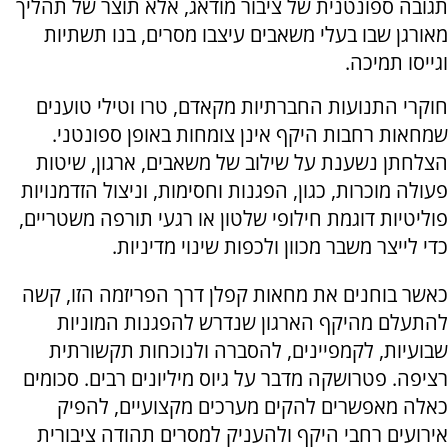
תגובה ספונטנית של ציבור מודאג, אלא תוצר של תהליך
מאורגן שבו בעלי משאבים עיצבו מסרים, בנו תשתיות
וגייסו תמיכה.
חוקרי התנועות החברתיות מקאדם, טרו וטילי טוענים
שמחאות רחבות היקף אינן צומחות באופן ספונטני.
הצלחתן נשענת על שילוב של משאבים, ארגון, שיטות
פעולה מוכרות, כגון, הפגנות וחסימות, וניצול הזדמנויות
פוליטיות דוגמת חילופי שלטון או רגעי תורפה משטריים,
כדי לייצר משבר מכוון ולכפות שינוי מדיניות.
כאשר בוחנים את מחאות קפלן דרך הפריזמה הזו, קשה
להתעלם מהיקף הארגון שנדרש להפגנות המוניות
שבועיות, לקמפיינים, להסברה ולנוכחות תקשורתית
רציפה. פטרושקה מדבר על גיוס מיליונים רבים. סכומים
כאלה מאפשרים להקים מערכים מקצועיים, להפיק
אירועים רחבי היקף ולהעניק למסרים תהודה ציבורית