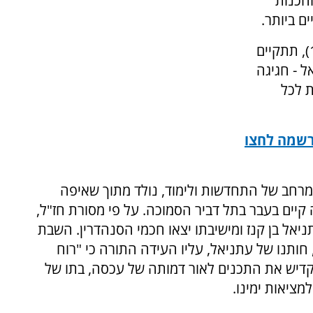
הכנות
ם ביותר.
בשבת פרשת מטות-מסעי, כ"ו בתמוז (11.7.2026), תתקיים
 - חגיגה
ת לכל
רשמה לחצו
מרחב של התחדשות ולימוד, נולד מתוך שאיפה
יים בעבר בתל דביר הסמוכה. על פי מסורת חז"ל,
אל בן קנז ומישיבתו יצאו חכמי הסנהדרין. השבת
ותנו של עתניאל, עליו העידה התורה כי "רוח
קדיש את התכנים לאור דמותה של עכסה, בתו של
למציאות ימינו.