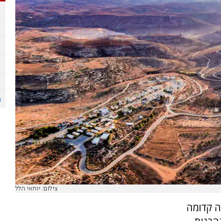
צילום: יוחאי הלל
יה קדומה