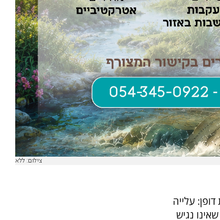
צילום: ללא
דופן: עלייה
אינו נגיש