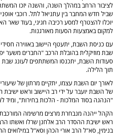
לציבור הרחב במהלך השנה, והשנה יזכו המשתת
שביל חדש המחבר בין עתניאל לתל. רוכבי אופניי
יוכלו להצטרף למסע רכיבה חגיגי, בעוד שאר האו
למקום באמצעות הסעות מאורגנות.
עם כניסת השבת, יתעטף היישוב באווירה חסידי
שבת מוזיקלית בהובלת הרכב "החברים משער יפו
סעודות השבת, יתכנסו המשתתפים לעונג שבת מס
תוך הלילה.
לאורך יום השבת עצמו, יתקיים מרתון של שיעורים
של השבת יועבר על ידי רב היישוב וראש ישיבת 
"הנהגה בסוד המלכות - הלכות בחירות", ומיד לאח
הקהל ייהנה מנבחרת מרצים מרשימה המורכבת ב
ראש ישיבת ההסדר הרב אלחנן שרלו ואשתו הרב
בנימין, סא"ל הרב אורי הכהן וסא"ל במילואים ה