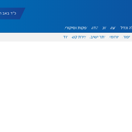
כ"ד באב תשפ"ו |
 ונדל"ן
דעות
אוכל
יהדות
הפקות וסיקורים
ספורט
פורומים
אתר ישיבה
יצירת קשר
עוד