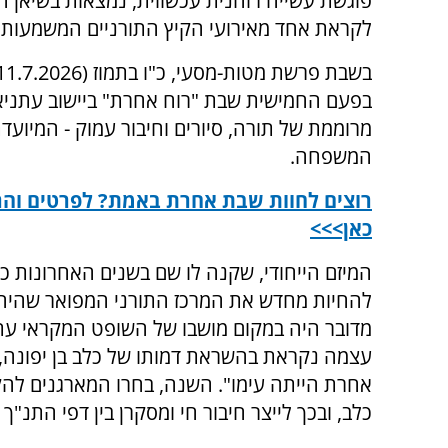
פוגשת עשייה רוחנית עכשווית, נמצאות בשיאן ה
לקראת אחד מאירועי הקיץ התורניים המשמעותיי
בפעם החמישית שבת "רוח אחרת" ביישוב עתניאל
מרוממת של תורה, סיורים וחיבור עמוק - המיועד
המשפחה.
רוצים לחוות שבת אחרת באמת? לפרטים וה
כאן>>>
המיזם הייחודי, שקנה לו שם בשנים האחרונות כ
להחיות מחדש את המרכז התורני המפואר שהיה ק
מדובר היה במקום מושבו של השופט המקראי עתני
עצמה נקראת בהשראת דמותו של כלב בן יפונה, ח
אחרת הייתה עימו". השנה, בחרו המארגנים לה
כלב, ובכך לייצר חיבור חי ומסקרן בין דפי התנ"ך 