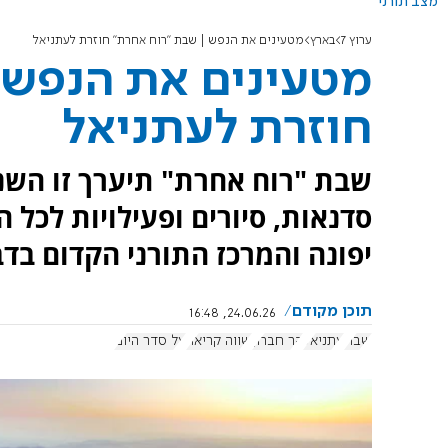
מצב תורני
ערוץ 7
בארץ
מטעינים את הנפש | שבת "רוח אחרת" חוזרת לעתניאל
מטעינים את הנפש 
חוזרת לעתניאל
שבת "רוח אחרת" תיערך זו השנ
סדנאות, סיורים ופעילויות לכל 
יפונה והמרכז התורני הקדום בדב
תוכן מקודם
24.06.26, 16:48
שבת
עתניאל
הר חברון
שווה קריאה
על סדר היום