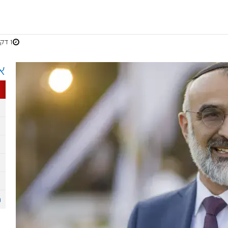
1 דקות
א