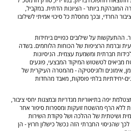
 התוצאה ההפוכה בדיוק. במו ידיו, סודק הרמטכ"ל
 המובהקת ביותר - הציונות הדתית. במקביל,
בור החרדי, ובכך מחסלת כל סיכוי אמיתי לשילובו
. ההתעקשות על שילובים כפויים ביחידות
ית וברמת הרציפות של הכוחות הלוחמים. בשדה
כידות חברתית ומשמעת עצמית. הניסיונות
 מביאים לטשטוש המיקוד המבצעי, פוגעים
מן, אימונים ולוגיסטיקה - מהמטרה העיקרית של
ם-יחידתיות בלתי פוסקות, מאבד מהחדות
טלמת יפה בתיאוריות מגדריות ובמצגות יחסי ציבור,
ות ללא הרף מהשטח זועקות ומספרות סיפור אחר
יומית ושיטתית של ההלכה ושל פקודת השירות
כך שהניסוי החברתי הזה נכשל כישלון חרוץ - הן