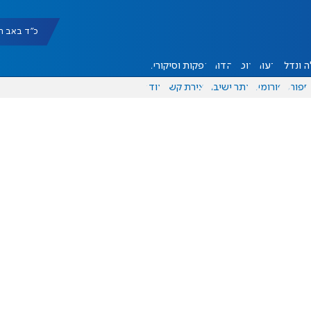
כ"ד באב תשפ"ו |
 ונדל"ן
דעות
אוכל
יהדות
הפקות וסיקורים
ספורט
פורומים
אתר ישיבה
יצירת קשר
עוד