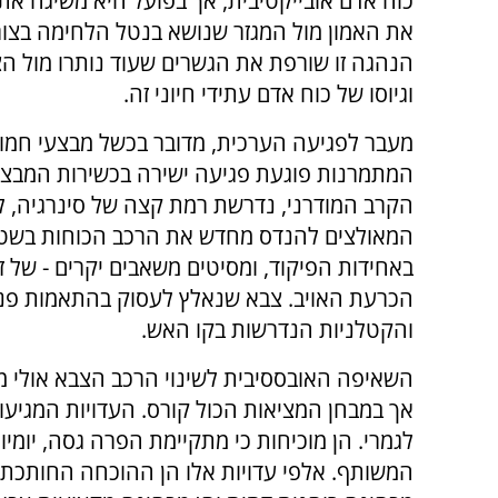
כוח אדם אובייקטיבית, אך בפועל היא משיגה את
את האמון מול המגזר שנושא בנטל הלחימה בצורה
הנהגה זו שורפת את הגשרים שעוד נותרו מול הצי
וגיוסו של כוח אדם עתידי חיוני זה
.
מעבר לפגיעה הערכית, מדובר בכשל מבצעי חמור
המתמרנות פוגעת פגיעה ישירה בכשירות המבצע
הקרב המודרני, נדרשת רמת קצה של סינרגיה, ל
המאולצים להנדס מחדש את הרכב הכוחות בשטח
באחידות הפיקוד, ומסיטים משאבים יקרים - של ז
הכרעת האויב. צבא שנאלץ לעסוק בהתאמות פני
והקטלניות הנדרשות בקו האש
.
השאיפה האובססיבית לשינוי הרכב הצבא אולי מצ
אך במבחן המציאות הכול קורס. העדויות המגיע
לגמרי. הן מוכיחות כי מתקיימת הפרה גסה, יומ
המשותף. אלפי עדויות אלו הן ההוכחה החותכת ל