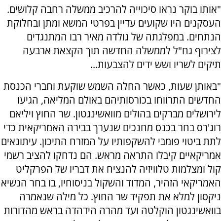
"אותו בוקר נראו סיכוייה להרכיב ממשלה רחבה קלושים.
העסקנים היו שקועים עדיין בפרטי המשא ומתן ובחלוקת
הנתחים. במפלגתה של גולדה מאיר רבו המתנגדים
לצירוף גח"ל לממשלה החדשה תוך הקצאת ארבעה
תיקים לשריו ושש ידים להצבעות...
"באותן שעות, כאשר החלה השמש שוקעת וחברי הכנסת
החדשים התרווחו בכורסותיהם באולם המליאה, הגיעו
לירושלים מברקים בהולים מוואשינגטון. שר החוץ ויליאם
רוג'רס בחר בכנס מחנכים שנערך בבירה האמריקאית כדי
לתת ביטוי פומבי להשקפותיו על המזרח התיכון. עיתונאים
אמריקאיים קיבלו התראה מראש. הם נדחקו להציב רשמי
קול ומצלמות טלוויזיה להנציח את דבריו של הפרקליט
האמריקאי הזהיר, המדוד והשקול בניסוחיו, בו בחר הנשיא
ניקסון למלא את תפקיד שר החוץ. כל מילה שנאמרה
בוואשינגטון הוקלטה ועד מהרה הידהדה בראש מהדורות