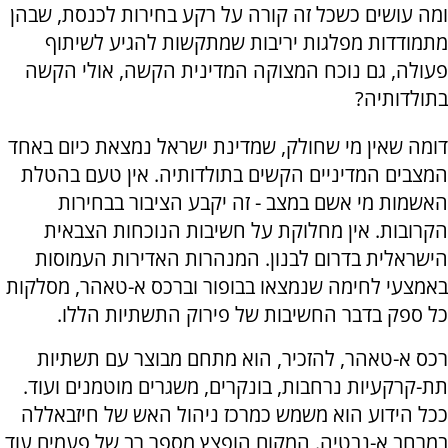
ומה עושים כשכל זה קורה על רקע בחירות לכנסת, שבהן
מתמודדות מפלגות יריבות שמתקשות להגיע לשיתוף
פעולה, גם נוכח המצוקה המדינית הקשה, אולי הקשה
בתולדותיה?
דומה שאין מי שחולק, שמדינת ישראל נמצאת כיום באחד
המצבים המדיניים הקשים בתולדותיה. אין טעם בהטלת
האשמות מי אשם במצב - זה יקבע הציבור בבחירות
הקרובות. אין מחלוקת על חשיבות הנוכחות הצבאית
הישראלית בדרום לבנון. המנהרות האדירות העמוסות
באמצעי לחימה שנמצאו בבופור וברכס א-טאהר, מסלקות
כל ספק בדבר החשיבות של פירוק התשתיות הללו.
רכס א-טאהר, להזכיר, הוא מתחם מבוצר עם תשתיות
תת-קרקעיות נרחבות, בונקרים, משגרים מוטמנים ועוד.
ככל הידוע הוא משמש כמרכז ניהול האש של חיזבאללה
במרחב א-נבטיה. המקום הופצץ מספר רב של פעמים עוד