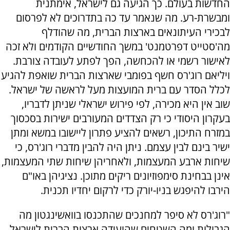
החדשות בעולם. כך הגיעה גם לישראל, אימתנית
ומבשרת-רע. מה שנאמר עד כה בתדרוכים לא לפרסום
לבכירי העיתונאים בארצות הברית, מה שהודלף
מה'סטייט דפרטמנט' במשך החודשיים הקודמים ולא זכה
לאישור רשמי או להכחשה, הפך לפתע לעובדה צורבת.
ויליאם רוג'רס חשף בפומבי שארצות הברית שואפת להגיע
לכלל הסדר עם ברית המועצות מעל לראשה של ישראל.
שוב אין היא מכירה, לפי פירוש ישראלי שניתן לדבריו,
בעקרון היסודי כי רק הצדדים המעורבים ישירות בסכסוך
במזרח התיכון, רשאים להציע פתרון ליישובו במשא ומתן
ישיר בינם לבין עצמם. ניתן היה להבין מדברי רוג'רס, כי
שיחות ארבע המעצמות, ולאחריהן שיחות שתי המעצמות,
אינן בבחינת סימפוזיונים ריקים מתוכן. נציגיהן באו"ם
הירבו להיפגש בניו-יורק כדי לרקום יחדיו תכנית.
"רוג'רס לא סיפר למחנכים שהתכנסו בוואשינגטון מה
הגבולות ומה השטחים שהועידה ארצות הברית לישראל.