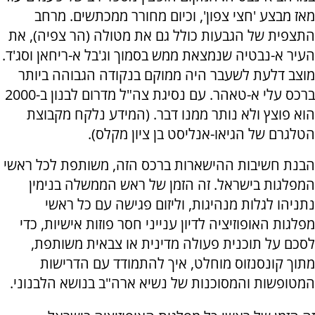
מאז מבצע 'חצי צפון', וכיום מחורר ממכתשים. מרחב
התצפית של הגבעות כולל גם את מטולה (הר צפיה), את
העיר א-נבטיה שנמצאת ממש בסמוך וג'בל א-ריחאן וסג'ד.
מוצב דלעת לשעבר היה ממוקם בנקודה הגבוהה ביותר
ברכס עלי א-טאהר. עם נסיגת צה"ל מדרום לבנון ב-2000
הוא פוצץ ולא נותר ממנו דבר. (המידע נלקח מקבוצת
הטלגרם של הגיאו-אנליסט בן ציון מקלס).
הבנת חשיבות ההישארות ברכס הזה, משותפת לכל ראשי
המפלגות בישראל. זה הזמן של ראש הממשלה בנימין
נתניהו לגלות מנהיגות, וליזום פגישה עם כל ראשי
מפלגות האופוזיציה לדיון ענייני חסר פוזות אישיות, כדי
לסכם על תוכנית פעולה מדינית או צבאית משותפת,
מתוך קונסנזוס מוחלט, איך להתמודד עם הדרישות
המטופשות והמסוכנות של נשיא ארה"ב בנושא הלבנוני.