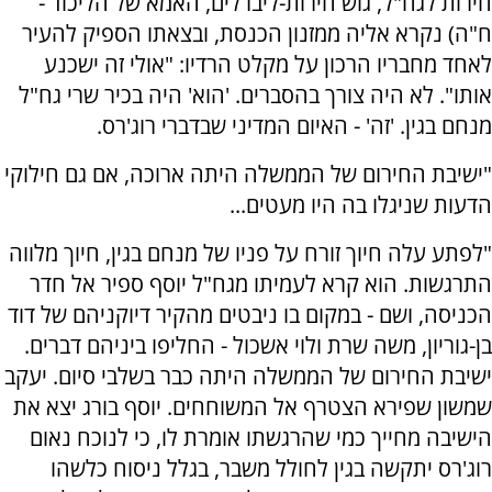
חירות לגח"ל, גוש חירות-ליברלים, האמא של הליכוד -
ח"ה) נקרא אליה ממזנון הכנסת, ובצאתו הספיק להעיר
לאחד מחבריו הרכון על מקלט הרדיו: "אולי זה ישכנע
אותו". לא היה צורך בהסברים. 'הוא' היה בכיר שרי גח"ל
מנחם בגין. 'זה' - האיום המדיני שבדברי רוג'רס.
"ישיבת החירום של הממשלה היתה ארוכה, אם גם חילוקי
הדעות שניגלו בה היו מעטים...
"לפתע עלה חיוך זורח על פניו של מנחם בגין, חיוך מלווה
התרגשות. הוא קרא לעמיתו מגח"ל יוסף ספיר אל חדר
הכניסה, ושם - במקום בו ניבטים מהקיר דיוקניהם של דוד
בן-גוריון, משה שרת ולוי אשכול - החליפו ביניהם דברים.
ישיבת החירום של הממשלה היתה כבר בשלבי סיום. יעקב
שמשון שפירא הצטרף אל המשוחחים. יוסף בורג יצא את
הישיבה מחייך כמי שהרגשתו אומרת לו, כי לנוכח נאום
רוג'רס יתקשה בגין לחולל משבר, בגלל ניסוח כלשהו