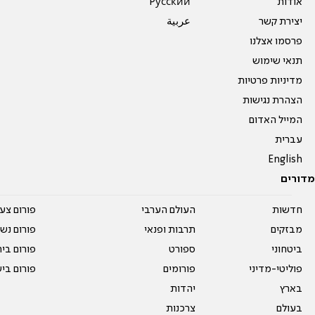
אודות
Pусский
יצירת קשר
عربية
פרסמו אצלנו
תנאי שימוש
מדיניות פרטיות
הצהרת נגישות
המייל האדום
עברית
English
מדורים
חדשות
העולם הערבי
פורום צע
מבזקים
תרבות ופנאי
פורום נשו
ביטחוני
ספורט
פורום בי
פוליטי-מדיני
פורומים
פורום בי
בארץ
יהדות
בעולם
צרכנות