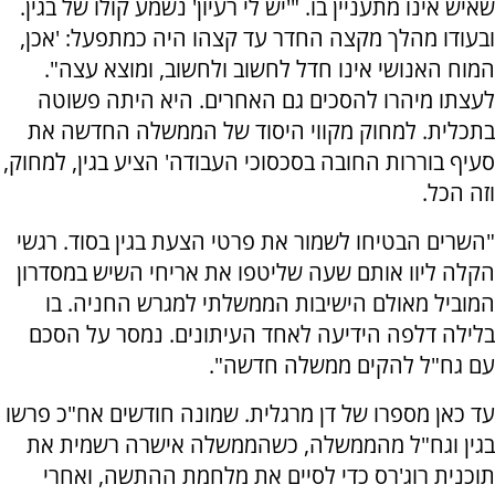
שאיש אינו מתעניין בו. "'יש לי רעיון' נשמע קולו של בגין.
ובעודו מהלך מקצה החדר עד קצהו היה כמתפעל: 'אכן,
המוח האנושי אינו חדל לחשוב ולחשוב, ומוצא עצה".
לעצתו מיהרו להסכים גם האחרים. היא היתה פשוטה
בתכלית. למחוק מקווי היסוד של הממשלה החדשה את
סעיף בוררות החובה בסכסוכי העבודה' הציע בגין, למחוק,
וזה הכל.
"השרים הבטיחו לשמור את פרטי הצעת בגין בסוד. רגשי
הקלה ליוו אותם שעה שליטפו את אריחי השיש במסדרון
המוביל מאולם הישיבות הממשלתי למגרש החניה. בו
בלילה דלפה הידיעה לאחד העיתונים. נמסר על הסכם
עם גח"ל להקים ממשלה חדשה".
עד כאן מספרו של דן מרגלית. שמונה חודשים אח"כ פרשו
בגין וגח"ל מהממשלה, כשהממשלה אישרה רשמית את
תוכנית רוג'רס כדי לסיים את מלחמת ההתשה, ואחרי