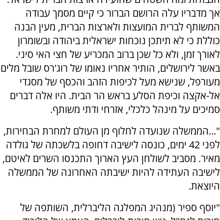
אך מדבריו עלה הרושם הברור כי קיים מסמך עבודה
המשותף לברית המועצות ולארצות הברית, מעין הבנה
כוללת כי לא תיתכן נוכחות ישראלית ביהודה ובשומרון
לאורך זמן, ולא כל שכן ברוב המכריע של חצי האי סיני.
באשר לירושלים, הותיר אחריו נאומו של רוג'רס שובל מלים
מעורפל, שנישא מעל לכיפות הזהב והכסף של מסגדי
אל-אקצה וכיפת הסלע בראש הר הבית. היו אלה דברים
סמיכים על מינהל כלכלי, אזרחי ודתי משותף.
"...הממשלה שנועדה לחלוף מן העולם למחרת הבחירות,
לפני 42 ימים, כונסה לישיבה דחופה בלשכתה של גולדה
מאיר. מסביב לשולחן העץ הארוך התכנסו השרים לאיטם,
לישיבה העתידה להיות ישיבתה האחרונה של הממשלה
היוצאת.
"יוסף ספיר (מנהיג המפלגה הליברלית, השותפה של