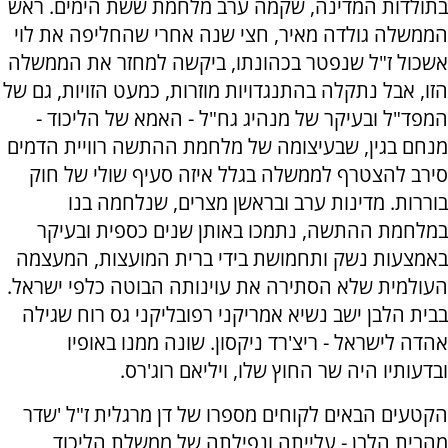
בתולדות המדינה, שקמה ערב מלחמת ששת הימים. ראש
הממשלה גולדה מאיר, חצי שנה אחרי שהחליפה את לוי
אשכול ז"ל שנפטר בכהונתו, ביקשה למחזר את הממשלה
הזו, אבל נתקלה בהתנגדויות מוזרות, כמעט הזויות, גם של
המפד"ל ובעיקר של מנהיג גח"ל - האמא של הליכוד -
מנחם בגין, שבעיצומה של מלחמת ההתשה רוויית הדמים
סירב להצטרף לממשלה בגלל איזה סעיף שולי של חוק
בוררות. מדינות ערב ובראשן מצרים, שנלחמה בנו
במלחמת ההתשה, נתמכו באותן שנים כספית ובעיקר
באמצעות נשק ותחמושת בידי ברית המועצות, המעצמה
העולמית שלא הסתירה את עוינותה הבוטה כלפי ישראל.
בבית הלבן ישב נשיא אמריקני רפובליקני גס רוח שגילה
אהדה לישראל - ריצ'רד ניקסון. שונה ממנו באופיו
ובדעותיו היה שר החוץ שלו, ויליאם רוג'רס.
הקטעים הבאים לקוחים מספרו של דן מרגלית ז"ל 'שדר
מהבית הלבן - עלייתה ונפילתה של ממשלת הליכוד