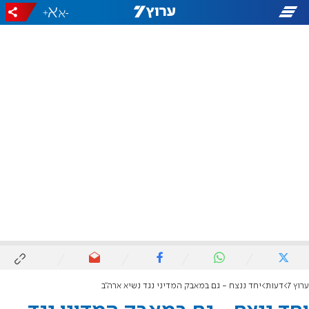
+
-
ערוץ 7
דעות
יחד ננצח - גם במאבק המדיני נגד נשיא ארה"ב