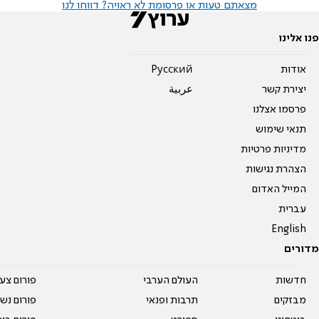
מצאתם טעות או פרסומת לא ראויה? דווחו לנו
פנו אלינו
אודות
Pусский
יצירת קשר
عربية
פרסמו אצלנו
תנאי שימוש
מדיניות פרטיות
הצהרת נגישות
המייל האדום
עברית
English
מדורים
חדשות
העולם הערבי
פורום צע
מבזקים
תרבות ופנאי
פורום נשו