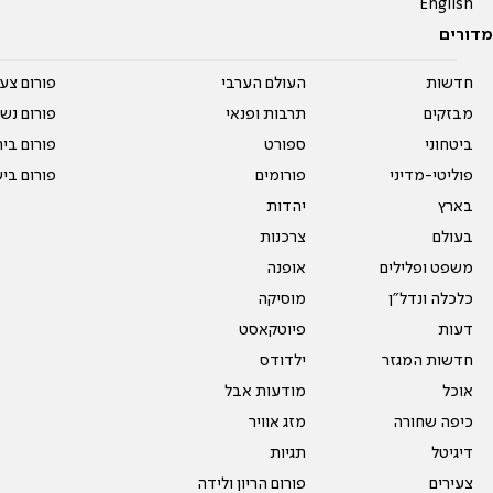
English
מדורים
חדשות
העולם הערבי
פורום צע
מבזקים
תרבות ופנאי
פורום נשו
ביטחוני
ספורט
פורום בי
פוליטי-מדיני
פורומים
פורום בי
בארץ
יהדות
בעולם
צרכנות
משפט ופלילים
אופנה
כלכלה ונדל"ן
מוסיקה
דעות
פיוטקאסט
חדשות המגזר
ילדודס
אוכל
מודעות אבל
כיפה שחורה
מזג אוויר
דיגיטל
תגיות
צעירים
פורום הריון ולידה