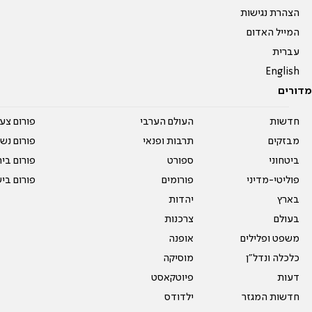
הצהרת נגישות
המייל האדום
עברית
English
מדורים
חדשות
העולם הערבי
פורום צע
מבזקים
תרבות ופנאי
פורום נשו
ביטחוני
ספורט
פורום בי
פוליטי-מדיני
פורומים
פורום בי
בארץ
יהדות
בעולם
צרכנות
משפט ופלילים
אופנה
כלכלה ונדל"ן
מוסיקה
דעות
פיוטקאסט
חדשות המגזר
ילדודס