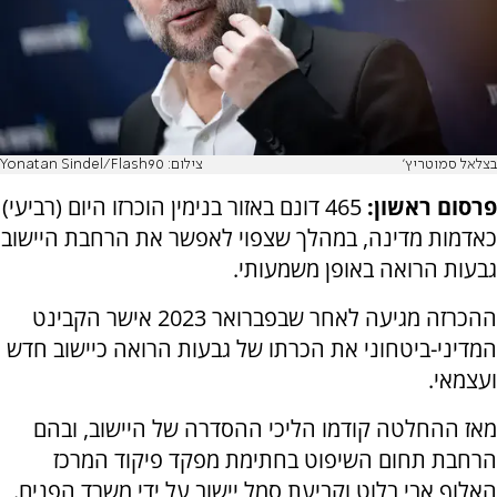
בצלאל סמוטריץ'
צילום: Yonatan Sindel/Flash90
פרסום ראשון:
465 דונם באזור בנימין הוכרזו היום (רביעי)
כאדמות מדינה, במהלך שצפוי לאפשר את הרחבת היישוב
גבעות הרואה באופן משמעותי.
ההכרזה מגיעה לאחר שבפברואר 2023 אישר הקבינט
המדיני-ביטחוני את הכרתו של גבעות הרואה כיישוב חדש
ועצמאי.
מאז ההחלטה קודמו הליכי ההסדרה של היישוב, ובהם
הרחבת תחום השיפוט בחתימת מפקד פיקוד המרכז
האלוף אבי בלוט וקביעת סמל יישוב על ידי משרד הפנים.