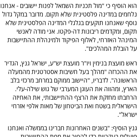
הוא הוסיף כי "מול תכניות השמאל לפנות יישובים - אנחנו
נלחמים במדינה פלסטינית שלא תקום. מדובר במקל גדול
נוסף שאנחנו תוקעים בגלגלי המדינה הפלסטינית שלא
תקום, ומקדמים ריבונות דה-פקטו. אני מודה לאנשי
המינהל האזרחי, לאלוף הפיקוד ולמינהלת ההתיישבות
על הובלת המהלכים".
ראש מועצת בנימין ויו"ר מועצת יש"ע, ישראל גנץ, הגדיר
את ההכרזה "מהלך בעל חשיבות אסטרטגית מהמעלה
הראשונה". לדבריו, "היישוב ממוקם במרחב מרכזי בלב
הארץ, ומהווה את העוגן המערבי של גוש שילה-עלי.
הרחבתו מחזקת את הרצף ההתיישבותי, את האחיזה
הישראלית בשטח ואת הביטחון של מאות אלפי אזרחי
ישראל".
גנץ הוסיף: "בשנים האחרונות חברינו בממשלה ואנחנו
פועלים בעקביות כדי להפוך את מפת ההתיישבות