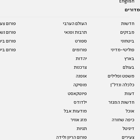
English
מדורים
חדשות
העולם הערבי
פורום צע
מבזקים
תרבות ופנאי
פורום נשו
ביטחוני
ספורט
פורום בי
פוליטי-מדיני
פורומים
פורום בי
בארץ
יהדות
בעולם
צרכנות
משפט ופלילים
אופנה
כלכלה ונדל"ן
מוסיקה
דעות
פיוטקאסט
חדשות המגזר
ילדודס
אוכל
מודעות אבל
כיפה שחורה
מזג אוויר
דיגיטל
תגיות
צעירים
פורום הריון ולידה