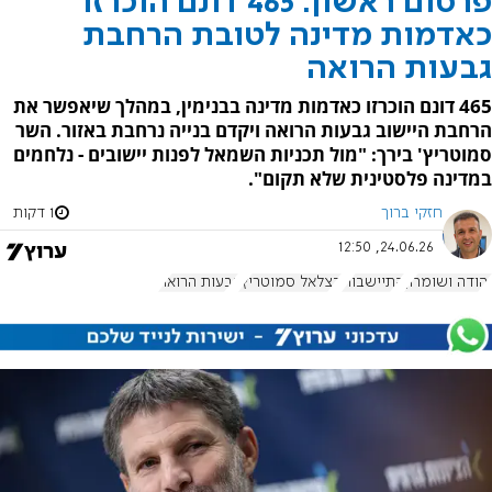
פרסום ראשון: 465 דונם הוכרזו
כאדמות מדינה לטובת הרחבת
גבעות הרואה
465 דונם הוכרזו כאדמות מדינה בבנימין, במהלך שיאפשר את
הרחבת היישוב גבעות הרואה ויקדם בנייה נרחבת באזור. השר
סמוטריץ' בירך: "מול תכניות השמאל לפנות יישובים - נלחמים
במדינה פלסטינית שלא תקום".
חזקי ברוך
1 דקות
24.06.26, 12:50
יהודה ושומרון
התיישבות
בצלאל סמוטריץ'
גבעות הרואה