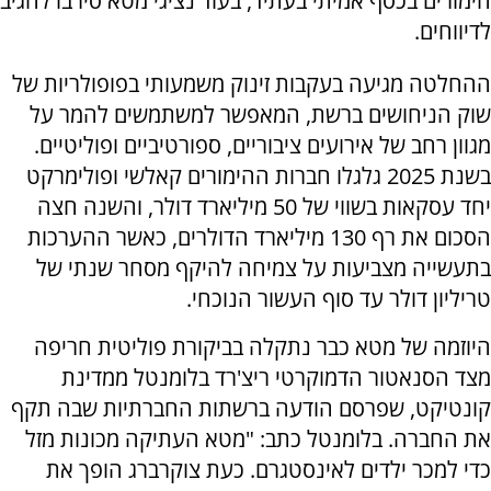
הימורים בכסף אמיתי בעתיד, בעוד נציגי מטא סירבו להגיב
לדיווחים.
ההחלטה מגיעה בעקבות זינוק משמעותי בפופולריות של
שוק הניחושים ברשת, המאפשר למשתמשים להמר על
מגוון רחב של אירועים ציבוריים, ספורטיביים ופוליטיים.
בשנת 2025 גלגלו חברות ההימורים קאלשי ופולימרקט
יחד עסקאות בשווי של 50 מיליארד דולר, והשנה חצה
הסכום את רף 130 מיליארד הדולרים, כאשר ההערכות
בתעשייה מצביעות על צמיחה להיקף מסחר שנתי של
טריליון דולר עד סוף העשור הנוכחי.
היוזמה של מטא כבר נתקלה בביקורת פוליטית חריפה
מצד הסנאטור הדמוקרטי ריצ'רד בלומנטל ממדינת
קונטיקט, שפרסם הודעה ברשתות החברתיות שבה תקף
את החברה. בלומנטל כתב: "מטא העתיקה מכונות מזל
כדי למכר ילדים לאינסטגרם. כעת צוקרברג הופך את