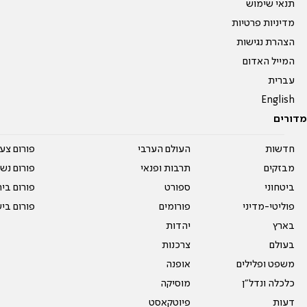
תנאי שימוש
מדיניות פרטיות
הצהרת נגישות
המייל האדום
עברית
English
מדורים
חדשות
העולם הערבי
פורום צע
מבזקים
תרבות ופנאי
פורום נשו
ביטחוני
ספורט
פורום בי
פוליטי-מדיני
פורומים
פורום בי
בארץ
יהדות
בעולם
צרכנות
משפט ופלילים
אופנה
כלכלה ונדל"ן
מוסיקה
דעות
פיוטקאסט