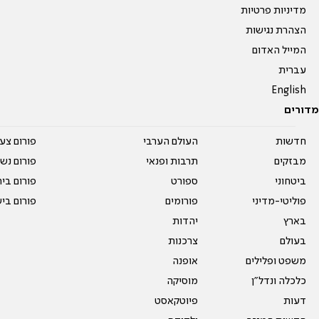
מדיניות פרטיות
הצהרת נגישות
המייל האדום
עברית
English
מדורים
חדשות
העולם הערבי
פורום צע
מבזקים
תרבות ופנאי
פורום נשו
ביטחוני
ספורט
פורום בי
פוליטי-מדיני
פורומים
פורום בי
בארץ
יהדות
בעולם
צרכנות
משפט ופלילים
אופנה
כלכלה ונדל"ן
מוסיקה
דעות
פיוטקאסט