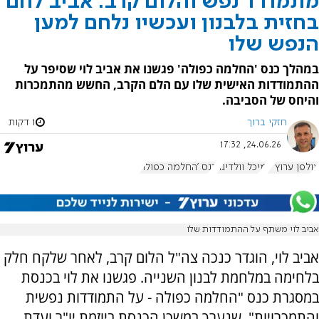
מתמודד נפש והלום קרב: אביב לחם
בחזית בלבנון ועכשיו נלחם למען
הנפש שלו
במהלך כנס 'החלמה כפולה' פגשנו את אביב לוי שסיפר על
ההתמודדות האישית שלו עם הלם הקרב, החשש מהתמכרות
והיחס של הסביבה.
חזקי ברוך
1 דקות
24.06.26, 17:32
אולפן ערוץ 7
מיכל וולדיגר
כנס 'החלמה כפולה'
אביב לוי משתף על ההתמודדות שלו
אביב לוי, הוגדר כנכה צה"ל הלום קרב, לאחר שלקח חלק
בלחימה במלחמת לבנון השנייה. פגשנו את לוי בכנסת
במסגרת כנס "החלמה כפולה - על התמודדות נפשית
והתמכרויות", שנערך במשכן הכנסת ביוזמת יו"ר ועדת