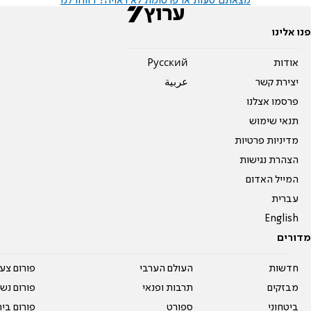
מצאתם טעות או פרסומת לא ראויה? דווחו לנו
פנו אלינו
אודות
Pусский
יצירת קשר
عربية
פרסמו אצלנו
תנאי שימוש
מדיניות פרטיות
הצהרת נגישות
המייל האדום
עברית
English
מדורים
חדשות
העולם הערבי
פורום צע
מבזקים
תרבות ופנאי
פורום נשו
ביטחוני
ספורט
פורום בי