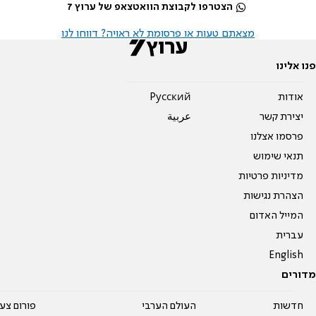
הצטרפו לקבוצת הוואטצאפ של ערוץ 7
מצאתם טעות או פרסומת לא ראויה? דווחו לנו
פנו אלינו
אודות
Pусский
יצירת קשר
عربية
פרסמו אצלנו
תנאי שימוש
מדיניות פרטיות
הצהרת נגישות
המייל האדום
עברית
English
מדורים
חדשות
העולם הערבי
פורום צע