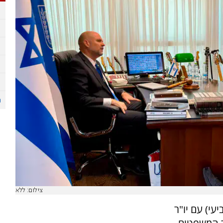
צילום: ללא
עי) עם יו"ר