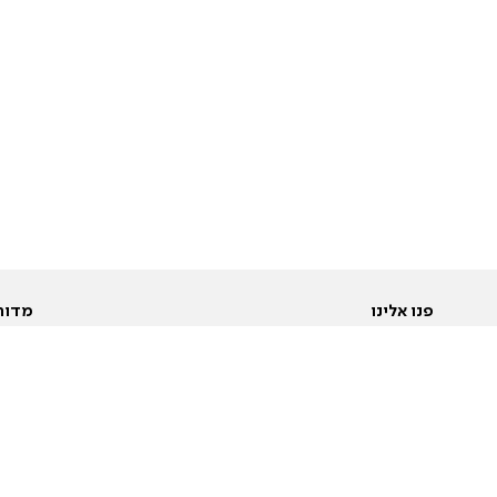
פנו אלינו
מדור
אודות
Pусский
חד
יצירת קשר
عربية
מב
פרסמו אצלנו
בי
תנאי שימוש
פו
מדיניות פרטיות
בא