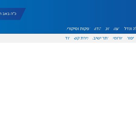
כ"ה באב תשפ"ו |
 ונדל"ן
דעות
אוכל
יהדות
הפקות וסיקורים
ספורט
פורומים
אתר ישיבה
יצירת קשר
עוד