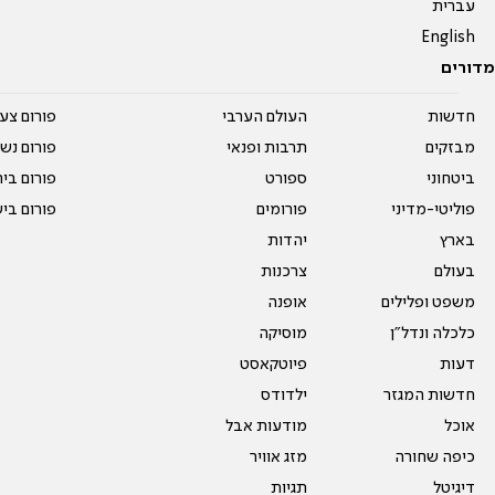
עברית
English
מדורים
חדשות
העולם הערבי
פורום צע
מבזקים
תרבות ופנאי
פורום נשו
ביטחוני
ספורט
פורום בי
פוליטי-מדיני
פורומים
פורום בי
בארץ
יהדות
בעולם
צרכנות
משפט ופלילים
אופנה
כלכלה ונדל"ן
מוסיקה
דעות
פיוטקאסט
חדשות המגזר
ילדודס
אוכל
מודעות אבל
כיפה שחורה
מזג אוויר
דיגיטל
תגיות