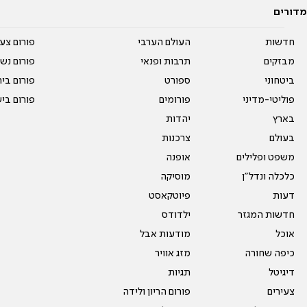
מדורים
חדשות
העולם הערבי
פורום צע
מבזקים
תרבות ופנאי
פורום נשו
ביטחוני
ספורט
פורום בי
פוליטי-מדיני
פורומים
פורום בי
בארץ
יהדות
בעולם
צרכנות
משפט ופלילים
אופנה
כלכלה ונדל"ן
מוסיקה
דעות
פיוטקאסט
חדשות המגזר
ילדודס
אוכל
מודעות אבל
כיפה שחורה
מזג אוויר
דיגיטל
תגיות
צעירים
פורום הריון ולידה